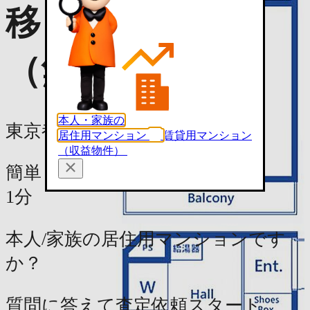
移・相場を知る
（無料）
本人・家族の
東京都世田谷区経堂2丁目17-5
居住用マンション
賃貸用マンション
（収益物件）
簡単
1分
本人/家族の居住用マンションです
か？
質問に答えて査定依頼スタート