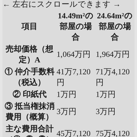
← 左右にスクロールできます →
14.49m²の
24.64m²の
項目
部屋の場
部屋の場
合
合
売却価格（想
1,064万円
1,964万円
定）A
① 仲介手数料
41万7,120
71万4,120
（税込）
円
円
② 印紙代
1万円
1万円
③ 抵当権抹消
3万円
3万円
費用（概算）
主な費用合計
45万7,120
75万4,120