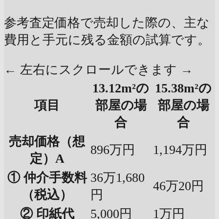
参考査定価格で売却した際の、主な
費用と手元に残る金額の試算です。
← 左右にスクロールできます →
13.12m²の
15.38m²の
項目
部屋の場
部屋の場
合
合
売却価格（想
896万円
1,194万円
定）A
① 仲介手数料
36万1,680
46万20円
（税込）
円
② 印紙代
5,000円
1万円