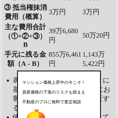
③ 抵当権抹消
3万円
3万円
費用（概算）
主な費用合計
39万6,680
50万20円
（①+②+③）
円
B
手元に残る金
855万6,461
1,143万
額（A - B）
円
5,422円
表示金額は現在の市場データに
マンション価格上昇中の今こそ！
基づいた試算であり、実際にお
資産価格の下落のリスクも踏まえ
客様の手元に残る金額を保証す
不動産のプロに無料で査定相談
るものではありません
仲介手数料：宅建業法によって