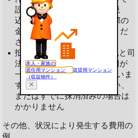
設定された上限金額（消費税
込）で試算しています。実際の
金額は不動産会社にご確認くだ
さい
抵当権抹消費用：登録免許税と司
法書士報酬の合計で2〜3万円が
本人・家族の
居住用マンション
賃貸用マンション
一般的で、3万円で試算していま
（収益物件）
す。抵当権を設定していない、
またはすでに抹消済みの場合は
かかりません
その他、状況により発生する費用の
例