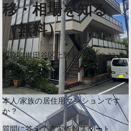
移・相場を知る
（無料）
東京都世田谷区上野毛3丁目23-23
簡単
1分
本人/家族の居住用マンションです
か？
質問に答えて査定依頼スタート