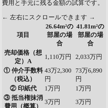
費用と手元に残る金額の試算です。
← 左右にスクロールできます →
26.64m²の
41.81m²の
項目
部屋の場
部屋の場
合
合
売却価格（想
1,110万円
2,033万円
定）A
① 仲介手数料
43万2,300
73万6,890
（税込）
円
円
② 印紙代
1万円
1万円
③ 抵当権抹消
3万円
3万円
費用（概算）