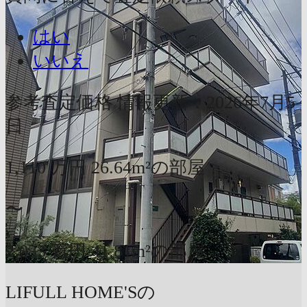
はい
いいえ
参考査定価格
情報更新：2026年7月5
日
1,110
万円
26.64m²の部屋
〜
2,033
万円
41.81m²の部屋
LIFULL HOME'Sの