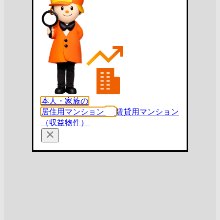
本人・家族の
居住用マンション
賃貸用マンション
（収益物件）