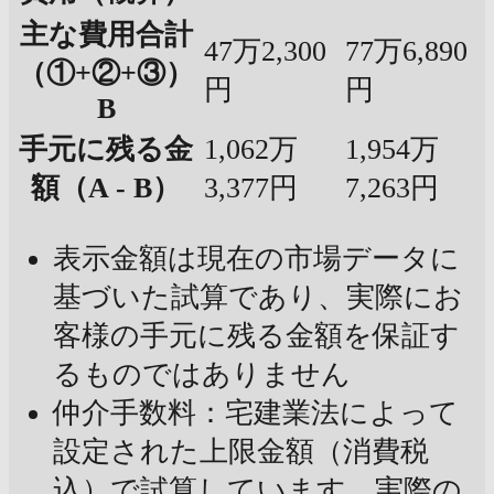
主な費用合計
47万2,300
77万6,890
（①+②+③）
円
円
B
手元に残る金
1,062万
1,954万
額（A - B）
3,377円
7,263円
表示金額は現在の市場データに
基づいた試算であり、実際にお
客様の手元に残る金額を保証す
るものではありません
仲介手数料：宅建業法によって
設定された上限金額（消費税
込）で試算しています。実際の