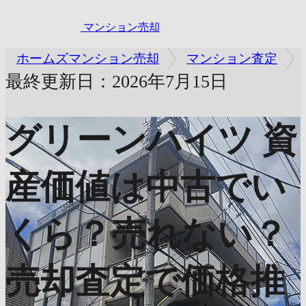
マンション売却
ホームズマンション売却
マンション査定
最終更新日：2026年7月15日
グリーンハイツ
資
産価値は中古でい
くら？売れない？
売却査定で価格推