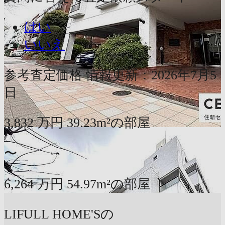
はい
いいえ
参考査定価格
情報更新：2026年7月5
日
3,832
万円
39.23m²の部屋
〜
6,264
万円
54.97m²の部屋
LIFULL HOME'Sの