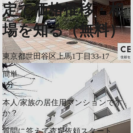
定で価格推移・相
場を知る（無料）
東京都世田谷区上馬1丁目33-17
簡単
1分
本人/家族の居住用マンションです
か？
質問に答えて査定依頼スタート