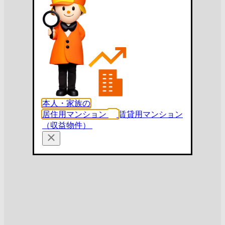
本人・家族の
居住用マンション
賃貸用マンション
（収益物件）