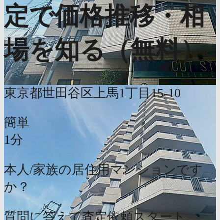
定で価格推移・相
場を知る（無料）
東京都世田谷区上馬1丁目15-10
簡単
1分
本人/家族の居住用マンションです
か？
質問に答えて査定依頼スタート