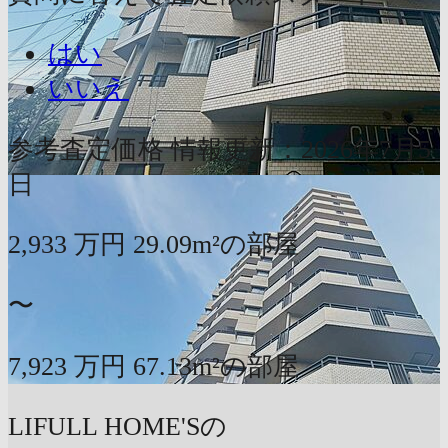
はい
いいえ
参考査定価格
情報更新：2026年7月5
日
2,933
万円
29.09m²の部屋
〜
7,923
万円
67.13m²の部屋
LIFULL HOME'Sの