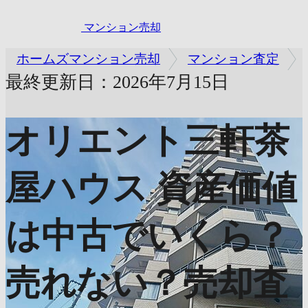
マンション売却
ホームズマンション売却
マンション査定
最終更新日：2026年7月15日
オリエント三軒茶
屋ハウス
資産価値
は中古でいくら？
売れない？売却査