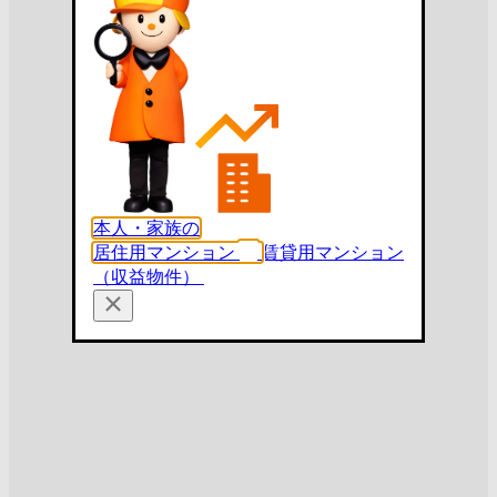
本人・家族の
居住用マンション
賃貸用マンション
（収益物件）