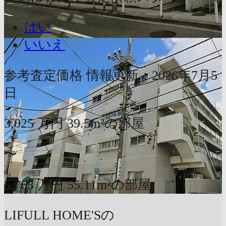
はい
いいえ
参考査定価格
情報更新：2026年7月5
日
3,025
万円
39.5m²の部屋
〜
5,763
万円
55.11m²の部屋
LIFULL HOME'Sの