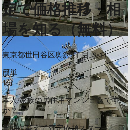
定で価格推移・相
場を知る（無料）
東京都世田谷区奥沢7丁目19-14
簡単
1分
本人/家族の居住用マンションです
か？
質問に答えて査定依頼スタート