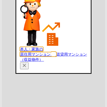
本人・家族の
居住用マンション
賃貸用マンション
（収益物件）