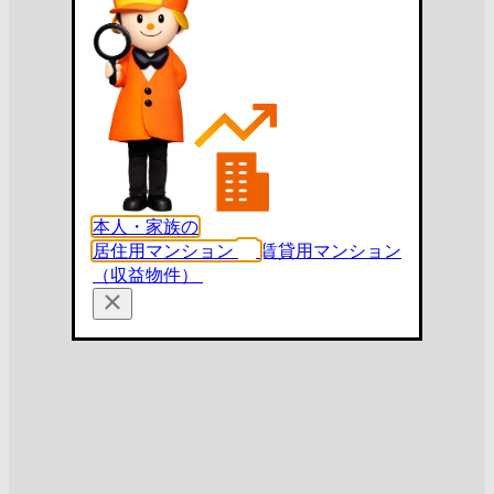
本人・家族の
居住用マンション
賃貸用マンション
（収益物件）