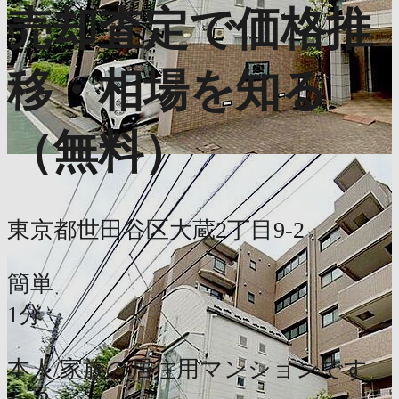
売却査定で価格推
移・相場を知る
（無料）
東京都世田谷区大蔵2丁目9-2
簡単
1分
本人/家族の居住用マンションです