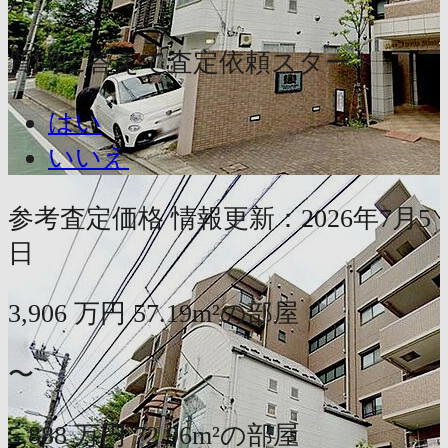
か？
質問に答えて査定依頼スタート
はい
いいえ
参考査定価格
情報更新：2026年7月5
日
3,906
万円
57.19m²の部屋
〜
5,888
万円
72.96m²の部屋