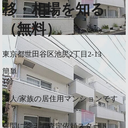
移・相場を知る
（無料）
東京都世田谷区池尻2丁目2-13
簡単
1分
本人/家族の居住用マンションです
か？
質問に答えて査定依頼スタート