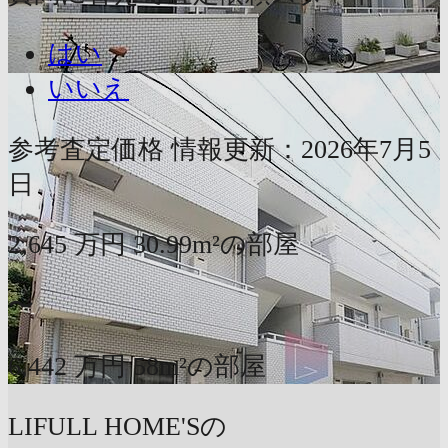
はい
いいえ
参考査定価格
情報更新：2026年7月5
日
2,645
万円
30.99m²の部屋
〜
6,442
万円
58m²の部屋
LIFULL HOME'Sの