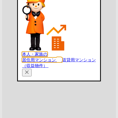
本人・家族の
居住用マンション
賃貸用マンション
（収益物件）