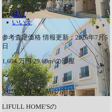
はい
いいえ
参考査定価格
情報更新：2026年7月5
日
1,604
万円
29.69m²の部屋
〜
3,071
万円
49.17m²の部屋
LIFULL HOME'Sの