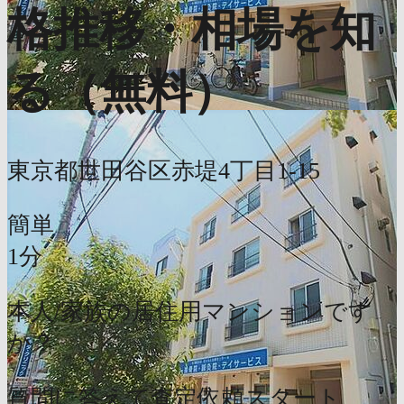
格推移・相場を知
る（無料）
東京都世田谷区赤堤4丁目1-15
簡単
1分
本人/家族の居住用マンションです
か？
質問に答えて査定依頼スタート