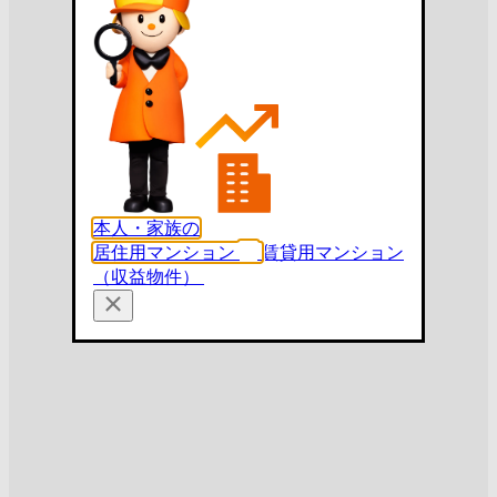
本人・家族の
居住用マンション
賃貸用マンション
（収益物件）