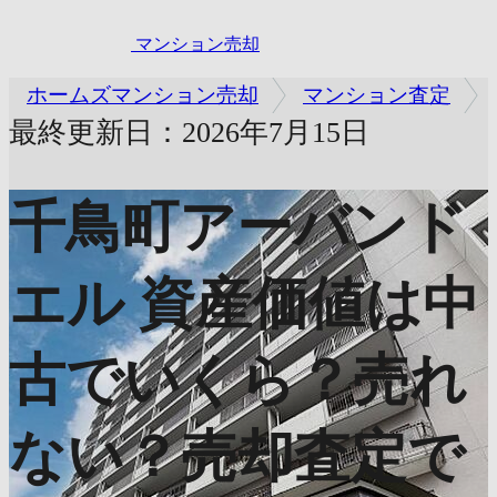
マンション売却
ホームズマンション売却
マンション査定
最終更新日：2026年7月15日
千鳥町アーバンド
エル
資産価値は中
古でいくら？売れ
ない？売却査定で