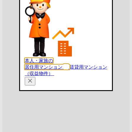
本人・家族の
居住用マンション
賃貸用マンション
（収益物件）