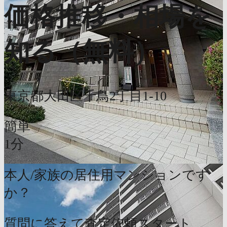
価格推移・相場を
知る（無料）
東京都大田区千鳥2丁目1-10
簡単
1分
本人/家族の居住用マンションです
か？
質問に答えて査定依頼スタート