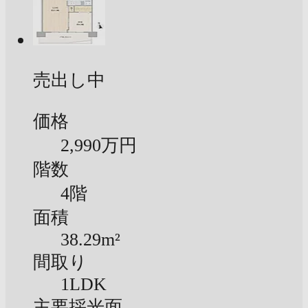
売出し中
価格
2,990万円
階数
4階
面積
38.29m²
間取り
1LDK
主要採光面