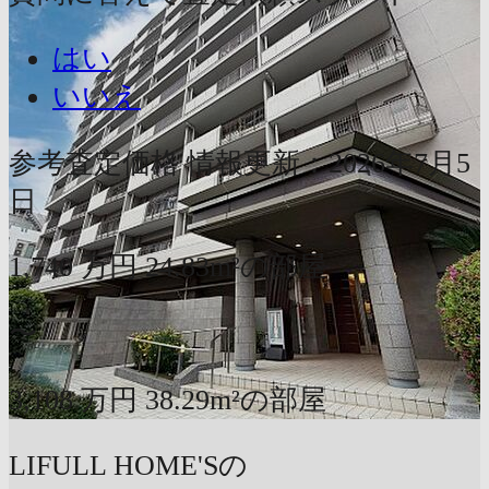
はい
いいえ
参考査定価格
情報更新：2026年7月5
日
1,740
万円
24.83m²の部屋
〜
3,108
万円
38.29m²の部屋
LIFULL HOME'Sの