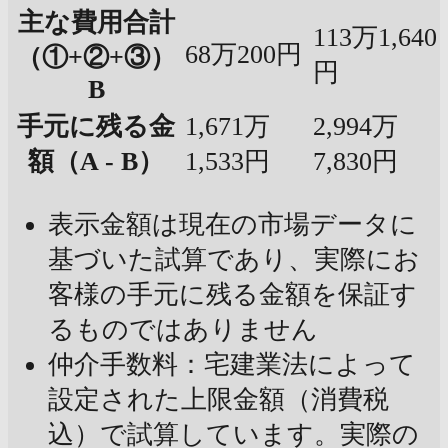
主な費用合計
113万1,640
68万200円
（①+②+③）
円
B
手元に残る金
1,671万
2,994万
額（A - B）
1,533円
7,830円
表示金額は現在の市場データに
基づいた試算であり、実際にお
客様の手元に残る金額を保証す
るものではありません
仲介手数料：宅建業法によって
設定された上限金額（消費税
込）で試算しています。実際の