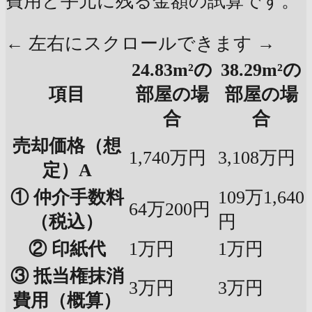
費用と手元に残る金額の試算です。
← 左右にスクロールできます →
24.83m²の
38.29m²の
項目
部屋の場
部屋の場
合
合
売却価格（想
1,740万円
3,108万円
定）A
① 仲介手数料
109万1,640
64万200円
（税込）
円
② 印紙代
1万円
1万円
③ 抵当権抹消
3万円
3万円
費用（概算）