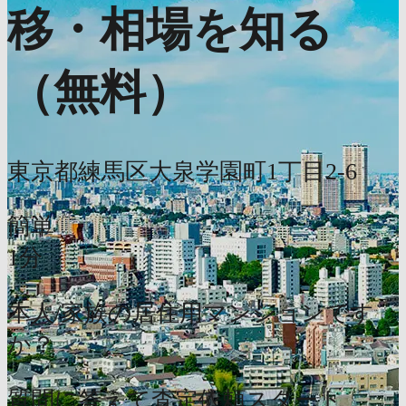
移・相場を知る
（無料）
東京都練馬区大泉学園町1丁目2-6
簡単
1分
本人/家族の居住用マンションです
か？
質問に答えて査定依頼スタート