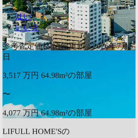
はい
いいえ
参考査定価格
情報更新：2026年7月5
日
3,517
万円
64.98m²の部屋
〜
4,077
万円
64.98m²の部屋
LIFULL HOME'Sの