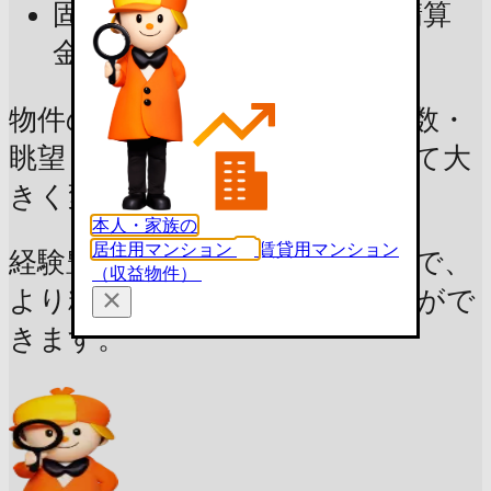
固定資産税・都市計画税（精算
金）ほか
物件の市場価値や諸費用は、階数・
眺望・内装の状態や状況によって大
きく変動します。
本人・家族の
居住用マンション
賃貸用マンション
経験豊富なプロによる無料査定で、
（収益物件）
より精度の高い価格を知ることがで
きます。