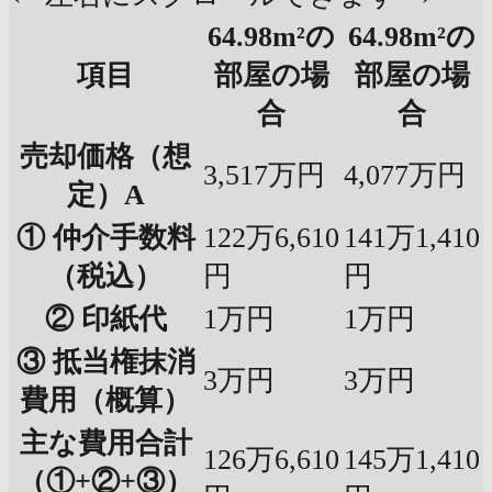
64.98m²の
64.98m²の
項目
部屋の場
部屋の場
合
合
売却価格（想
3,517万円
4,077万円
定）A
① 仲介手数料
122万6,610
141万1,410
（税込）
円
円
② 印紙代
1万円
1万円
③ 抵当権抹消
3万円
3万円
費用（概算）
主な費用合計
126万6,610
145万1,410
（①+②+③）