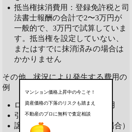
抵当権抹消費用：登録免許税と司
法書士報酬の合計で2〜3万円が
一般的で、3万円で試算していま
す。抵当権を設定していない、
またはすでに抹消済みの場合は
かかりません
その他、状況により発生する費用の
例
マンション価格上昇中の今こそ！
資産価格の下落のリスクも踏まえ
ローン一括返済に関わる費用
引越し費用・不用品処分費
不動産のプロに無料で査定相談
譲渡所得税（売却益が出る場合）