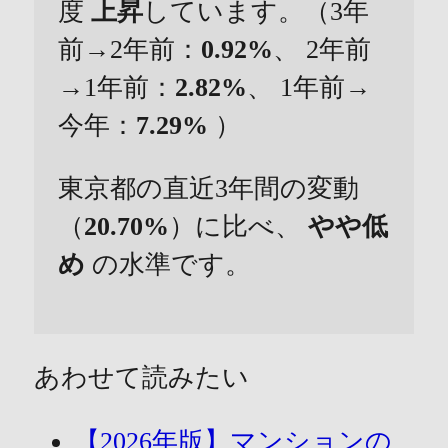
度
上昇
しています。（3年
前→2年前：
0.92%
、 2年前
→1年前：
2.82%
、 1年前→
今年：
7.29%
）
東京都の直近3年間の変動
（
20.70%
）に比べ、
やや低
め
の水準です。
あわせて読みたい
【2026年版】マンションの