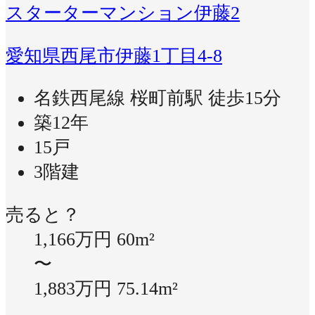
スターターマンション伊藤2
愛知県西尾市伊藤1丁目4-8
名鉄西尾線 桜町前駅 徒歩15分
築12年
15戸
3階建
売ると？
1,166万円
60m²
〜
1,883万円
75.14m²