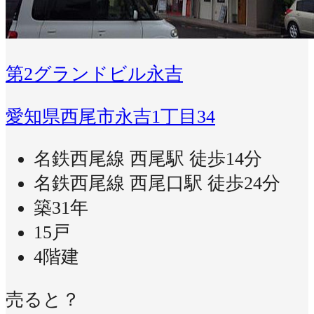
第2グランドビル永吉
愛知県西尾市永吉1丁目34
名鉄西尾線 西尾駅 徒歩14分
名鉄西尾線 西尾口駅 徒歩24分
築31年
15戸
4階建
売ると？