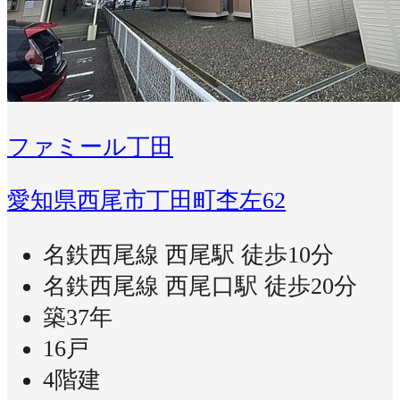
ファミール丁田
愛知県西尾市丁田町杢左62
名鉄西尾線 西尾駅 徒歩10分
名鉄西尾線 西尾口駅 徒歩20分
築37年
16戸
4階建