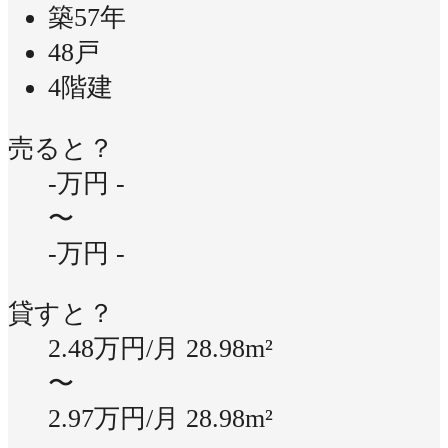
築57年
48戸
4階建
売ると？
-万円
-
〜
-万円
-
貸すと？
2.48万円/月
28.98m²
〜
2.97万円/月
28.98m²