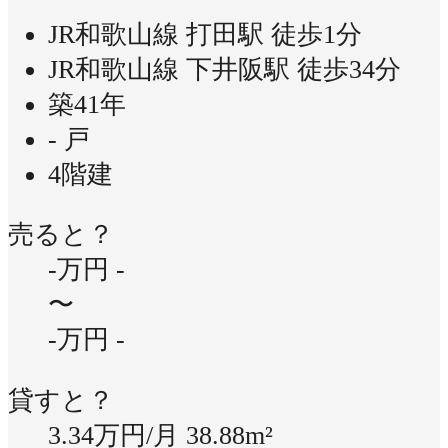
JR和歌山線 打田駅 徒歩1分
JR和歌山線 下井阪駅 徒歩34分
築41年
- 戸
4階建
売ると？
-万円
-
〜
-万円
-
貸すと？
3.34万円/月
38.88m²