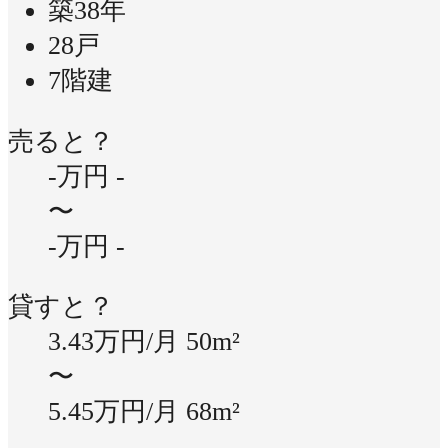
築38年
28戸
7階建
売ると？
-万円
-
〜
-万円
-
貸すと？
3.43万円/月
50m²
〜
5.45万円/月
68m²