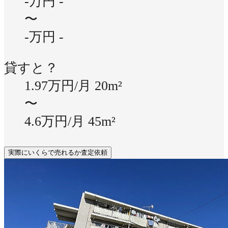
-万円
-
〜
-万円
-
貸すと？
1.97万円/月
20m²
〜
4.6万円/月
45m²
実際にいくらで売れるか査定依頼