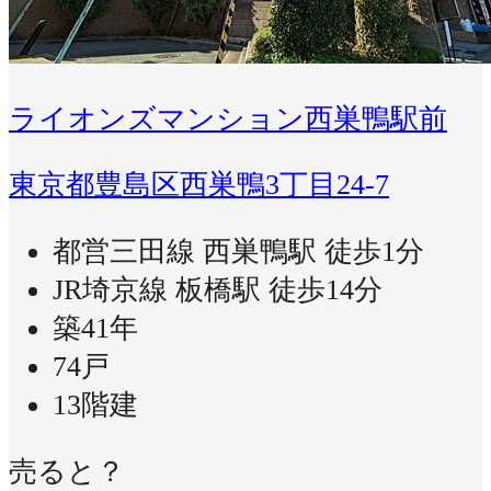
ライオンズマンション西巣鴨駅前
東京都豊島区西巣鴨3丁目24-7
都営三田線 西巣鴨駅 徒歩1分
JR埼京線 板橋駅 徒歩14分
築41年
74戸
13階建
売ると？