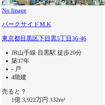
No Image
パークサイドM.K
東京都目黒区下目黒5丁目36-46
JR山手線 目黒駅 徒歩20分
築37年
- 戸
4階建
売ると？
1億 3,922万円
132m²