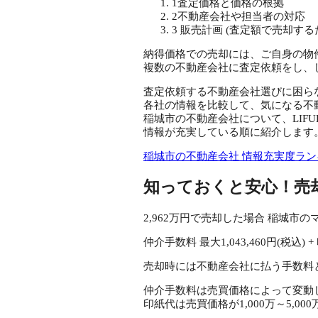
1
査定価格と価格の根拠
2
不動産会社や担当者の対応
3
販売計画
(査定額で売却する
納得価格での売却には、ご自身の物
複数の不動産会社に査定依頼をし、
査定依頼する不動産会社選びに困らな
各社の情報を比較して、気になる不
稲城市の不動産会社について、LIF
情報が充実している順に紹介します
稲城市の不動産会社 情報充実度ラン
知っておくと安心！売
2,962万円で売却した場合
稲城市のマ
仲介手数料 最大
1,043,460
円(税込) 
売却時には不動産会社に払う手数料
仲介手数料は売買価格によって変動
印紙代は売買価格が1,000万～5,