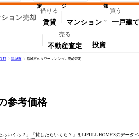
取
定
ジ
却
借りる
買う
ンション売却
賃貸
マンション
一戸建
売る
その他
投資
不動産査定
京都
稲城市
稲城市のタワーマンション売却査定
の参考価格
らいくら？」「貸したらいくら？」をLIFULL HOME'Sのデー