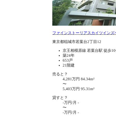
ファインストーリアスカイツインズ
東京都稲城市若葉台2丁目12
京王相模原線 若葉台駅 徒歩1
築24年
653戸
21階建
売ると？
4,281万円
84.34m²
〜
5,403万円
95.31m²
貸すと？
-万円/月
-
〜
-万円/月
-