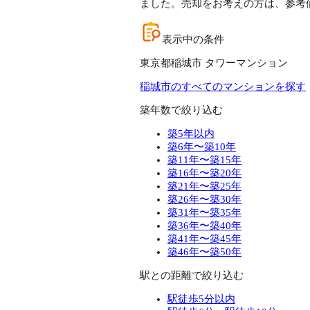
ました。売却をお考えの方は、参考
表示中の条件
東京都稲城市 タワーマンション
稲城市のすべてのマンションを探す
築年数で絞り込む
築5年以内
築6年〜築10年
築11年〜築15年
築16年〜築20年
築21年〜築25年
築26年〜築30年
築31年〜築35年
築36年〜築40年
築41年〜築45年
築46年〜築50年
駅との距離で絞り込む
駅徒歩5分以内