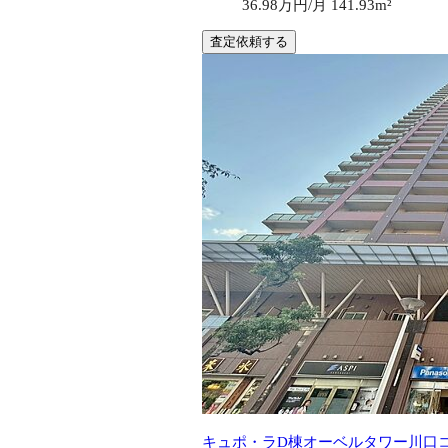
36.98万円/月
141.93m²
査定依頼する
キュポ・ラD棟オーベルタワー川口