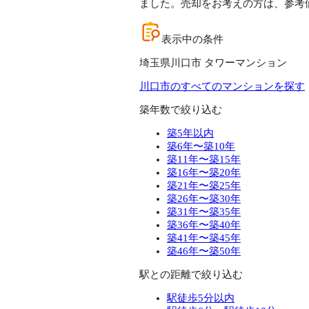
ました。売却をお考えの方は、参考
表示中の条件
埼玉県川口市 タワーマンション
川口市のすべてのマンションを探す
築年数で絞り込む
築5年以内
築6年〜築10年
築11年〜築15年
築16年〜築20年
築21年〜築25年
築26年〜築30年
築31年〜築35年
築36年〜築40年
築41年〜築45年
築46年〜築50年
駅との距離で絞り込む
駅徒歩5分以内