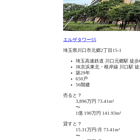
エルザタワー55
埼玉県川口市元郷2丁目15-1
埼玉高速鉄道 川口元郷駅 徒歩
JR京浜東北・根岸線 川口駅 徒
築29年
650戸
56階建
売ると？
3,896万円
73.41m²
〜
1億 190万円
141.93m²
貸すと？
15.31万円/月
73.41m²
〜