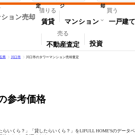
取
定
ジ
却
借りる
買う
ンション売却
賃貸
マンション
一戸建
売る
その他
投資
不動産査定
玉県
川口市
川口市のタワーマンション売却査定
の参考価格
らいくら？」「貸したらいくら？」をLIFULL HOME'Sのデー