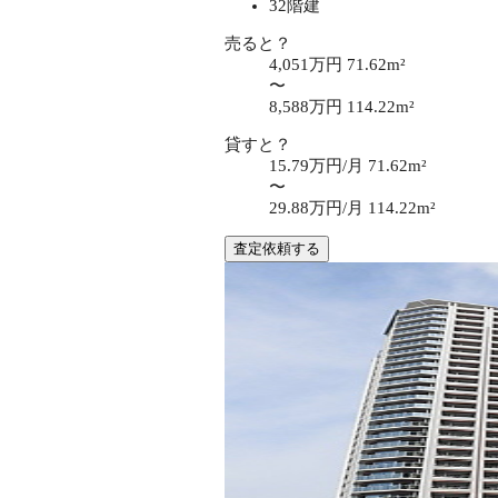
32階建
売ると？
4,051万円
71.62m²
〜
8,588万円
114.22m²
貸すと？
15.79万円/月
71.62m²
〜
29.88万円/月
114.22m²
査定依頼する