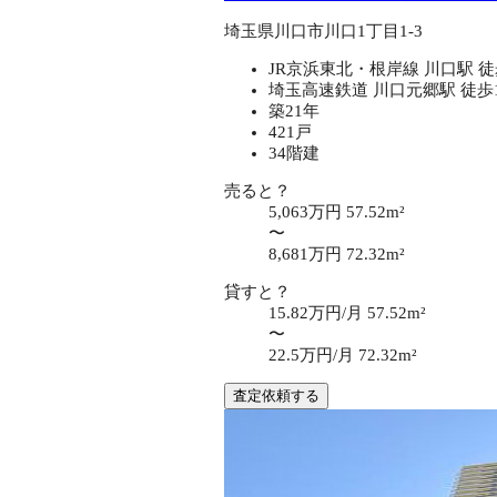
埼玉県川口市川口1丁目1-3
JR京浜東北・根岸線 川口駅 徒
埼玉高速鉄道 川口元郷駅 徒歩
築21年
421戸
34階建
売ると？
5,063万円
57.52m²
〜
8,681万円
72.32m²
貸すと？
15.82万円/月
57.52m²
〜
22.5万円/月
72.32m²
査定依頼する