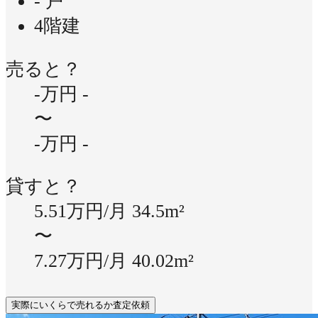
- 戸
4階建
売ると？
-万円
-
〜
-万円
-
貸すと？
5.51万円/月
34.5m²
〜
7.27万円/月
40.02m²
実際にいくらで売れるか査定依頼