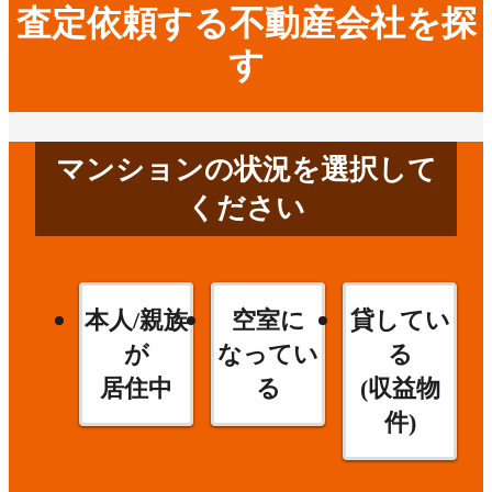
査定依頼する不動産会社を探
す
マンションの状況を選択して
ください
本人/親族
空室に
貸してい
が
なってい
る
居住中
る
(収益物
件)