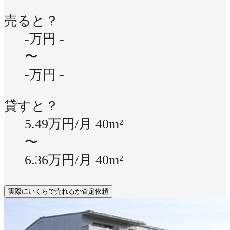
売ると？
-万円
-
〜
-万円
-
貸すと？
5.49万円/月
40m²
〜
6.36万円/月
40m²
実際にいくらで売れるか査定依頼