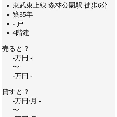
東武東上線 森林公園駅 徒歩6分
築35年
- 戸
4階建
売ると？
-万円
-
〜
-万円
-
貸すと？
-万円/月
-
〜