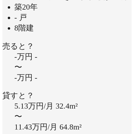
築20年
- 戸
8階建
売ると？
-万円
-
〜
-万円
-
貸すと？
5.13万円/月
32.4m²
〜
11.43万円/月
64.8m²