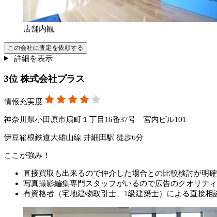
店舗内観
この会社に査定を依頼する
詳細を表示
3
位
株式会社プラス
情報充実度
神奈川県小田原市扇町１丁目16番37号 宮内ビル101
伊豆箱根鉄道大雄山線 井細田駅 徒歩6分
ここが強み！
直接買取も出来るので仲介した場合との比較検討が明確
写真撮影編集専門スタッフがいるので広告のクオリティ
有資格者（宅地建物取引士、1級建築士）による直接相