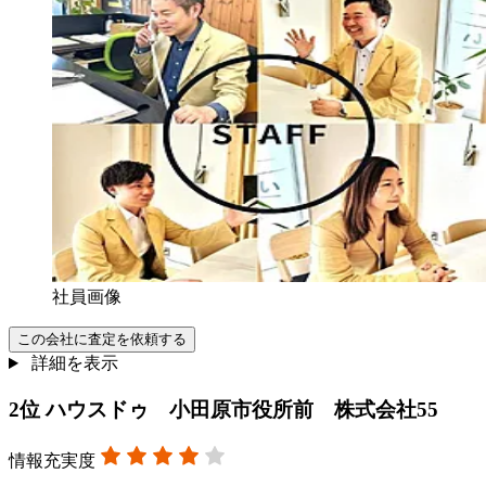
社員画像
この会社に査定を依頼する
詳細を表示
2
位
ハウスドゥ 小田原市役所前 株式会社55
情報充実度