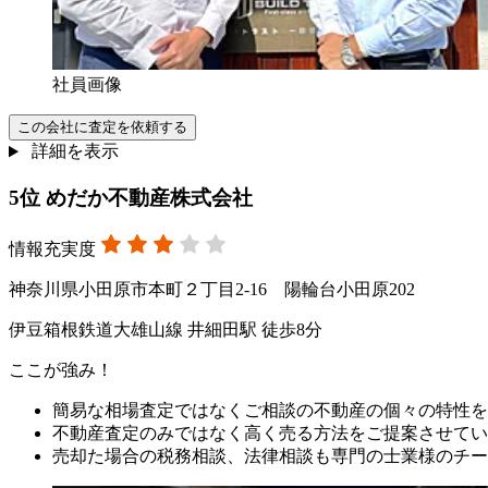
社員画像
この会社に査定を依頼する
詳細を表示
5
位
めだか不動産株式会社
情報充実度
神奈川県小田原市本町２丁目2-16 陽輪台小田原202
伊豆箱根鉄道大雄山線 井細田駅 徒歩8分
ここが強み！
簡易な相場査定ではなくご相談の不動産の個々の特性を
不動産査定のみではなく高く売る方法をご提案させてい
売却た場合の税務相談、法律相談も専門の士業様のチー