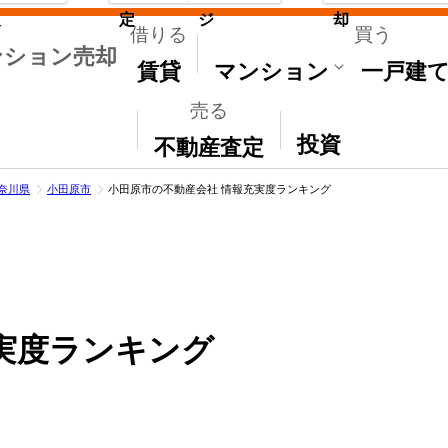
取
定
ジ
却
借りる
買う
ンション売却
賃貸
マンション
一戸建
売る
その他
投資
不動産査定
奈川県
小田原市
小田原市の不動産会社 情報充実度ランキング
実度ランキング