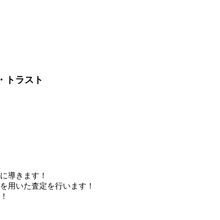
・トラスト
に導きます！
どを用いた査定を行います！
！