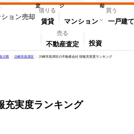
取
定
ジ
却
借りる
買う
ンション売却
賃貸
マンション
一戸建
売る
その他
投資
不動産査定
奈川県
川崎市高津区
川崎市高津区の不動産会社 情報充実度ランキング
報充実度ランキング