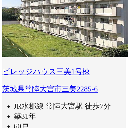
ビレッジハウス三美1号棟
茨城県常陸大宮市三美2285-6
JR水郡線 常陸大宮駅 徒歩7分
築31年
60戸