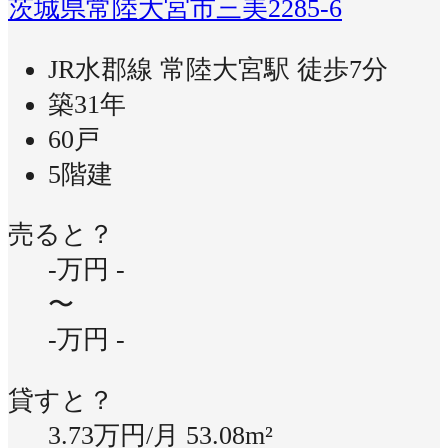
茨城県常陸大宮市三美2285-6
JR水郡線 常陸大宮駅 徒歩7分
築31年
60戸
5階建
売ると？
-万円
-
〜
-万円
-
貸すと？
3.73万円/月
53.08m²