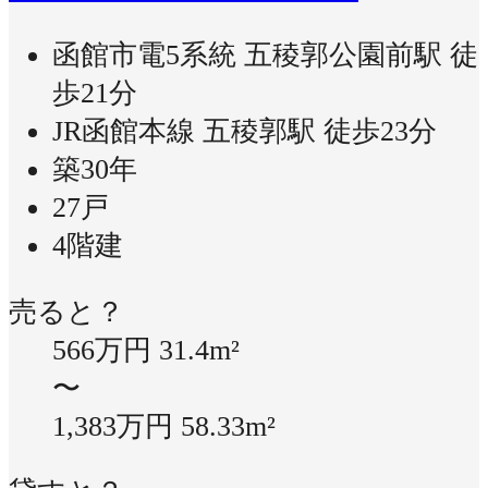
函館市電5系統 五稜郭公園前駅 徒
歩21分
JR函館本線 五稜郭駅 徒歩23分
築30年
27戸
4階建
売ると？
566万円
31.4m²
〜
1,383万円
58.33m²