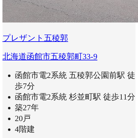
プレザント五稜郭
北海道函館市五稜郭町33-9
函館市電2系統 五稜郭公園前駅 徒
歩7分
函館市電2系統 杉並町駅 徒歩11分
築27年
20戸
4階建