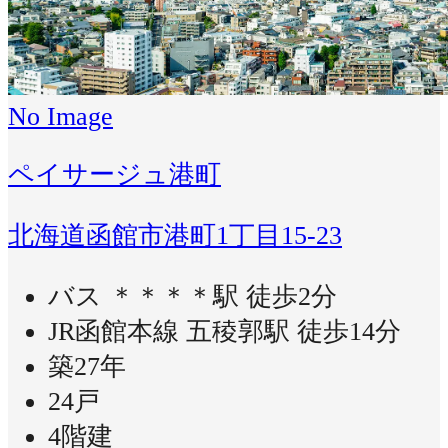
No Image
ペイサージュ港町
北海道函館市港町1丁目15-23
バス ＊＊＊＊駅 徒歩2分
JR函館本線 五稜郭駅 徒歩14分
築27年
24戸
4階建