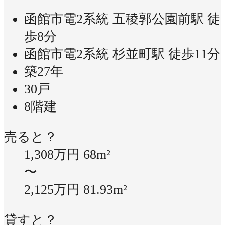
函館市電2系統 五稜郭公園前駅 徒
歩8分
函館市電2系統 杉並町駅 徒歩11分
築27年
30戸
8階建
売ると？
1,308万円
68m²
〜
2,125万円
81.93m²
貸すと？