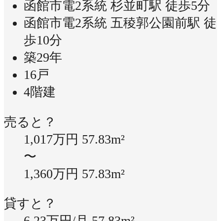
函館市電2系統 杉並町駅 徒歩5分
函館市電2系統 五稜郭公園前駅 徒
歩10分
築29年
16戸
4階建
売ると？
1,017万円
57.83m²
〜
1,360万円
57.83m²
貸すと？
6.23万円/月
57.83m²