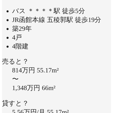
バス ＊＊＊＊駅 徒歩5分
JR函館本線 五稜郭駅 徒歩19分
築29年
4戸
4階建
売ると？
814万円
55.17m²
〜
1,348万円
66m²
貸すと？
5.56万円/月
55.17m²