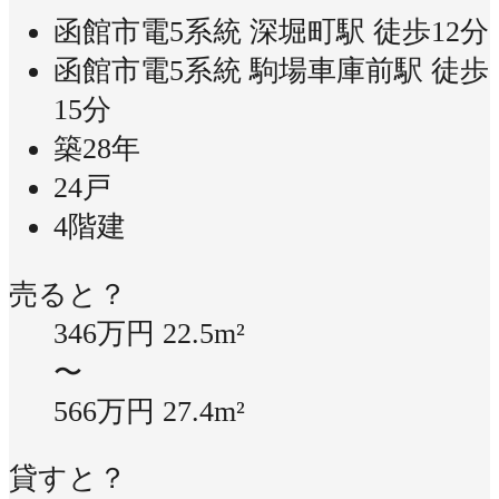
函館市電5系統 深堀町駅 徒歩12分
函館市電5系統 駒場車庫前駅 徒歩
15分
築28年
24戸
4階建
売ると？
346万円
22.5m²
〜
566万円
27.4m²
貸すと？