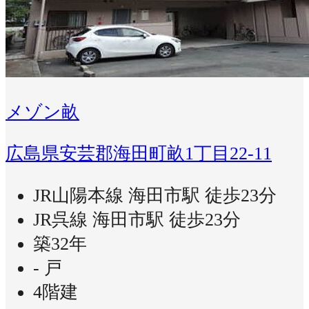
メゾン畝
広島県安芸郡海田町畝1丁目22-11
JR山陽本線 海田市駅 徒歩23分
JR呉線 海田市駅 徒歩23分
築32年
- 戸
4階建