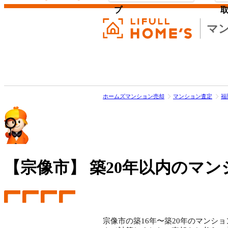
プ
マ
ホームズマンション売却
マンション査定
福
【宗像市】
築20年以内のマン
宗像市の築16年〜築20年のマンショ