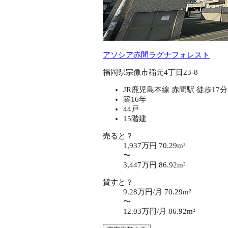
アソシア赤間ラグナフォレスト
福岡県宗像市稲元4丁目23-8
JR鹿児島本線 赤間駅 徒歩17分
築16年
44戸
15階建
売ると？
1,937万円
70.29m²
〜
3,447万円
86.92m²
貸すと？
9.28万円/月
70.29m²
〜
12.03万円/月
86.92m²