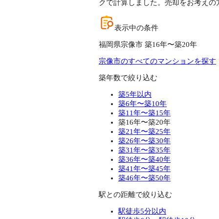
クで計算しました。売却をお考えの
表示中の条件
福岡県宗像市 築16年〜築20年
宗像市のすべてのマンションを探す
築年数で絞り込む
築5年以内
築6年〜築10年
築11年〜築15年
築16年〜築20年
築21年〜築25年
築26年〜築30年
築31年〜築35年
築36年〜築40年
築41年〜築45年
築46年〜築50年
駅との距離で絞り込む
駅徒歩5分以内