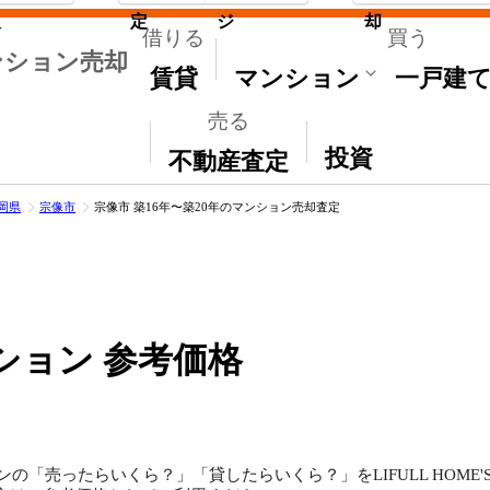
取
定
ジ
却
借りる
買う
ンション売却
賃貸
マンション
一戸建
売る
その他
投資
不動産査定
岡県
宗像市
宗像市 築16年〜築20年のマンション売却査定
ション 参考価格
ンの「売ったらいくら？」「貸したらいくら？」をLIFULL HOM