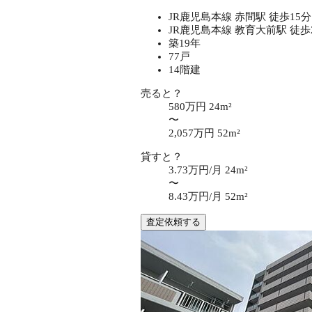
JR鹿児島本線 赤間駅 徒歩15分
JR鹿児島本線 教育大前駅 徒歩
築19年
77戸
14階建
売ると？
580万円
24m²
〜
2,057万円
52m²
貸すと？
3.73万円/月
24m²
〜
8.43万円/月
52m²
査定依頼する