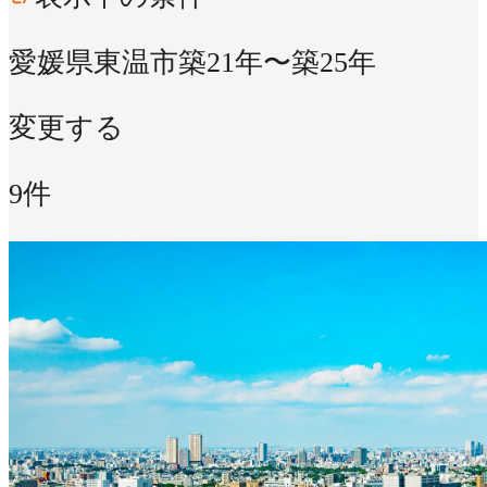
愛媛県東温市
築21年〜築25年
変更する
9件