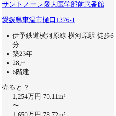
サントノーレ愛大医学部前弐番館
愛媛県東温市樋口1376-1
伊予鉄道横河原線 横河原駅 徒歩6
分
築23年
28戸
6階建
売ると？
1,254万円
70.11m²
〜
1,650万円
78.72m²