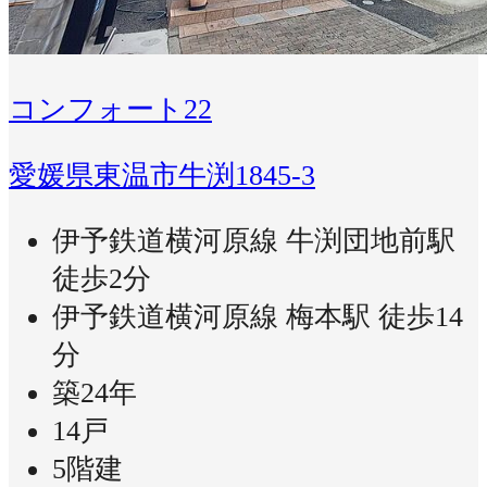
コンフォート22
愛媛県東温市牛渕1845-3
伊予鉄道横河原線 牛渕団地前駅
徒歩2分
伊予鉄道横河原線 梅本駅 徒歩14
分
築24年
14戸
5階建