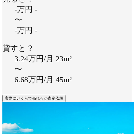
-万円
-
〜
-万円
-
貸すと？
3.24万円/月
23m²
〜
6.68万円/月
45m²
実際にいくらで売れるか査定依頼