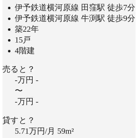
伊予鉄道横河原線 田窪駅 徒歩7分
伊予鉄道横河原線 牛渕駅 徒歩9分
築22年
15戸
4階建
売ると？
-万円
-
〜
-万円
-
貸すと？
5.71万円/月
59m²