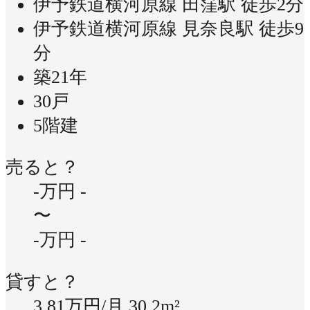
伊予鉄道横河原線 田窪駅 徒歩2分
伊予鉄道横河原線 見奈良駅 徒歩9
分
築21年
30戸
5階建
売ると？
-万円
-
〜
-万円
-
貸すと？
3.81万円/月
30.2m²