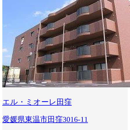
エル・ミオーレ田窪
愛媛県東温市田窪3016-11