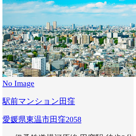
No Image
駅前マンション田窪
愛媛県東温市田窪2058