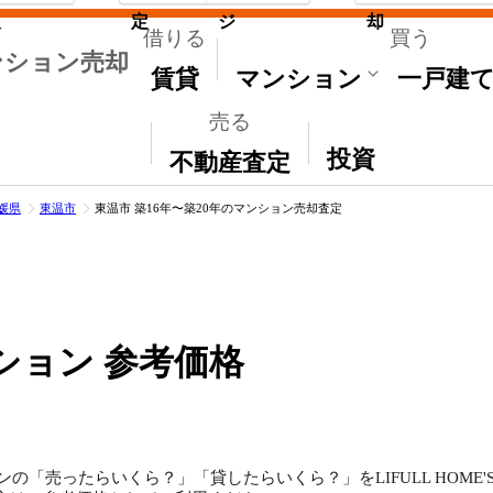
取
定
ジ
却
借りる
買う
ンション売却
賃貸
マンション
一戸建
売る
その他
投資
不動産査定
媛県
東温市
東温市 築16年〜築20年のマンション売却査定
ション 参考価格
ンの「売ったらいくら？」「貸したらいくら？」をLIFULL HOM