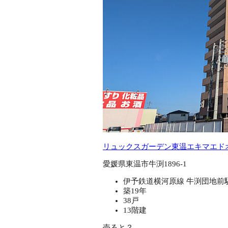
リュックスガーデン東温エキマエド
愛媛県東温市牛渕1896-1
伊予鉄道横河原線 牛渕団地前駅
築19年
38戸
13階建
売ると？