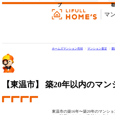
プ
マ
ホームズマンション売却
マンション査定
愛
【東温市】
築20年以内のマン
東温市の築16年〜築20年のマンショ