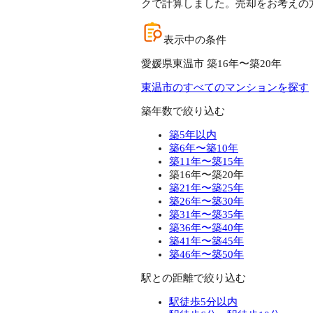
クで計算しました。売却をお考えの
表示中の条件
愛媛県東温市 築16年〜築20年
東温市のすべてのマンションを探す
築年数で絞り込む
築5年以内
築6年〜築10年
築11年〜築15年
築16年〜築20年
築21年〜築25年
築26年〜築30年
築31年〜築35年
築36年〜築40年
築41年〜築45年
築46年〜築50年
駅との距離で絞り込む
駅徒歩5分以内