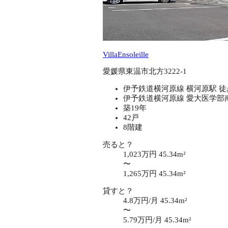
VillaEnsoleille
愛媛県東温市北方3222-1
伊予鉄道横河原線 横河原駅 徒
伊予鉄道横河原線 愛大医学部南
築19年
42戸
8階建
売ると？
1,023万円
45.34m²
〜
1,265万円
45.34m²
貸すと？
4.8万円/月
45.34m²
〜
5.79万円/月
45.34m²