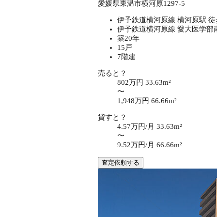
愛媛県東温市横河原1297-5
伊予鉄道横河原線 横河原駅 徒
伊予鉄道横河原線 愛大医学部南
築20年
15戸
7階建
売ると？
802万円
33.63m²
〜
1,948万円
66.66m²
貸すと？
4.57万円/月
33.63m²
〜
9.52万円/月
66.66m²
査定依頼する