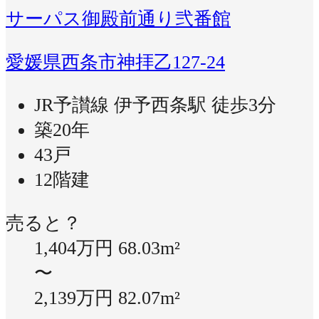
サーパス御殿前通り弐番館
愛媛県西条市神拝乙127-24
JR予讃線 伊予西条駅 徒歩3分
築20年
43戸
12階建
売ると？
1,404万円
68.03m²
〜
2,139万円
82.07m²