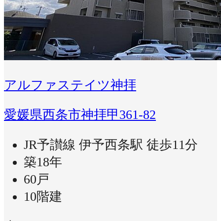
アルファステイツ神拝
愛媛県西条市神拝甲361-82
JR予讃線 伊予西条駅 徒歩11分
築18年
60戸
10階建