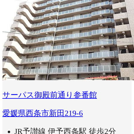
サーパス御殿前通り参番館
愛媛県西条市新田219-6
JR予讃線 伊予西条駅 徒歩2分