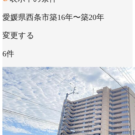
愛媛県西条市
築16年〜築20年
変更する
6件