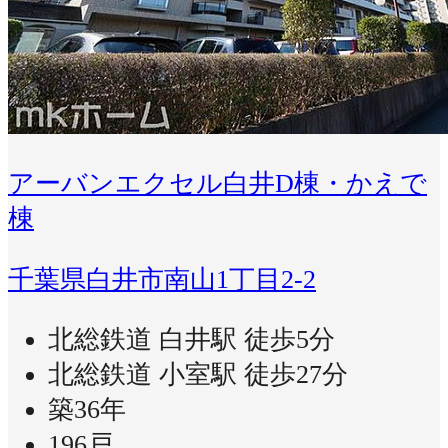
アーバンエクセル白井D棟・かえで
棟
千葉県白井市南山1丁目2-2
北総鉄道 白井駅 徒歩5分
北総鉄道 小室駅 徒歩27分
築36年
196戸