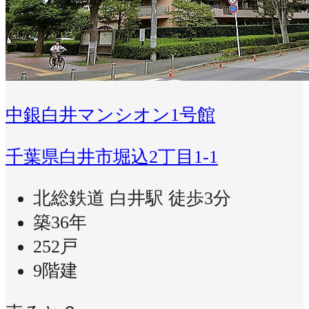
中銀白井マンシオン1号館
千葉県白井市堀込2丁目1-1
北総鉄道 白井駅 徒歩3分
築36年
252戸
9階建