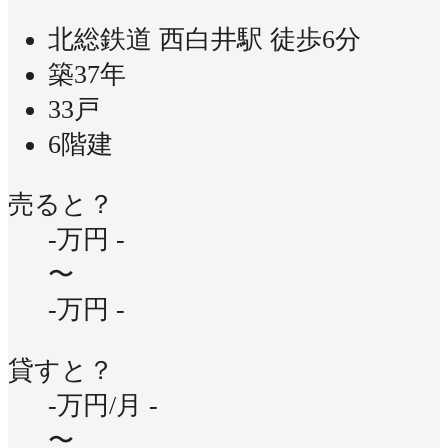
北総鉄道 西白井駅 徒歩6分
築37年
33戸
6階建
売ると？
-万円
-
〜
-万円
-
貸すと？
-万円/月
-
〜