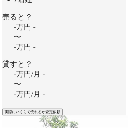
売ると？
-万円
-
〜
-万円
-
貸すと？
-万円/月
-
〜
-万円/月
-
実際にいくらで売れるか査定依頼