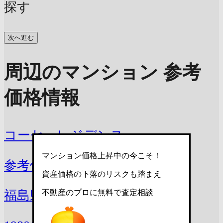
探す
次へ進む
周辺のマンション 参考
価格情報
コーセーレジデンス
マンション価格上昇中の今こそ！
参考価格
710万円 〜 891万円
資産価格の下落のリスクも踏まえ
不動産のプロに無料で査定相談
福島県郡山市池ノ台7-24