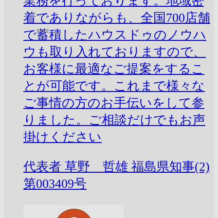
業務を行っております。地域密
着でありながらも、全国700店舗
で蓄積したハウスドゥのノウハ
ウも取り入れておりますので、
お客様に最適なご提案をするこ
とが可能です。これまで様々な
ご事情の方のお手伝いをして参
りました。ご相談だけでもお声
掛けください
代表者
草野 哲雄
福島県知事(2)
第003409号