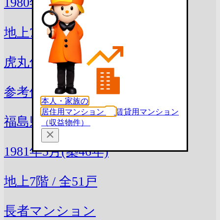
1980年11月(築46年)
地上7階 / 全 - 戸
虎丸信用マンション
参考価格
246万円 〜 305万円
本人・家族の
居住用マンション
賃貸用マンション
福島県郡山市虎丸町2-3
（収益物件）
1981年5月(築46年)
地上7階 / 全51戸
長者マンション