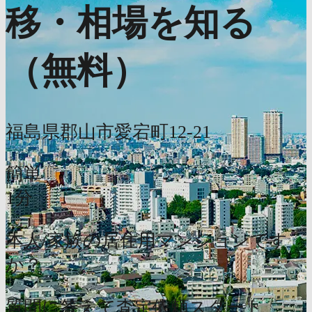
移・相場を知る
（無料）
福島県郡山市愛宕町12-21
簡単
1分
本人/家族の居住用マンションです
か？
質問に答えて査定依頼スタート