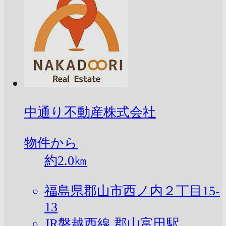
中通り不動産株式会社
物件から
約
2.0
㎞
福島県郡山市西ノ内２丁目15-
13
JR磐越西線 郡山富田駅