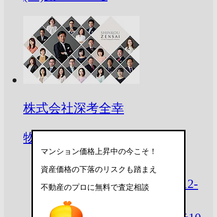
株式会社深考全幸
物件から
マンション価格上昇中の今こそ！
約
45.7
㎞
資産価格の下落のリスクも踏まえ
岩手県盛岡市菜園１丁目12-
不動産のプロに無料で査定相談
10 日鉄鉱盛岡ビル４階