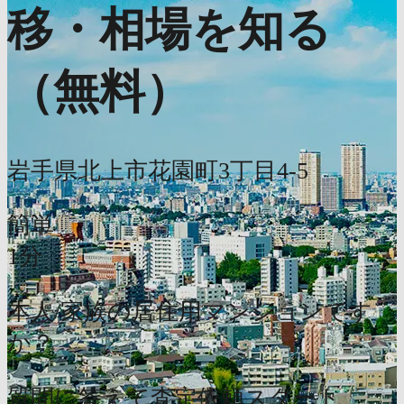
移・相場を知る
（無料）
岩手県北上市花園町3丁目4-5
簡単
1分
本人/家族の居住用マンションです
か？
質問に答えて査定依頼スタート