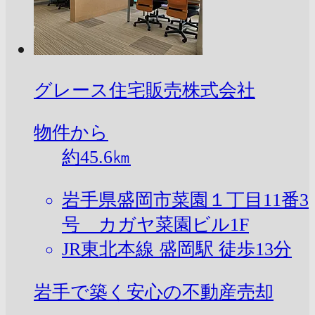
グレース住宅販売株式会社
物件から
約
45.6
㎞
岩手県盛岡市菜園１丁目11番3
号 カガヤ菜園ビル1F
JR東北本線 盛岡駅 徒歩13分
岩手で築く安心の不動産売却