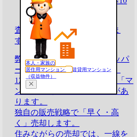
JR東北新幹線 盛岡駅 徒歩10
分
査定のご依頼お待ちしていま
す。
弊社は、マンションデベロッパ
本人・家族の
ーをルーツとした会社です。
居住用マンション
賃貸用マンション
（収益物件）
12,000戸超の販売経験を基に「マ
ンションを見る目」に自信があ
ります。
独自の販売戦略で「早く・高
く」売却します。
住みながらの売却では、一線を