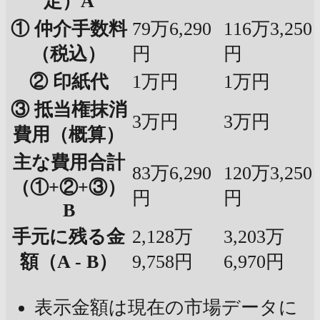
定）A
① 仲介手数料
79万6,290
116万3,250
（税込）
円
円
② 印紙代
1万円
1万円
③ 抵当権抹消
3万円
3万円
費用（概算）
主な費用合計
83万6,290
120万3,250
（①+②+③）
円
円
B
手元に残る金
2,128万
3,203万
額（A - B）
9,758円
6,970円
表示金額は現在の市場データに