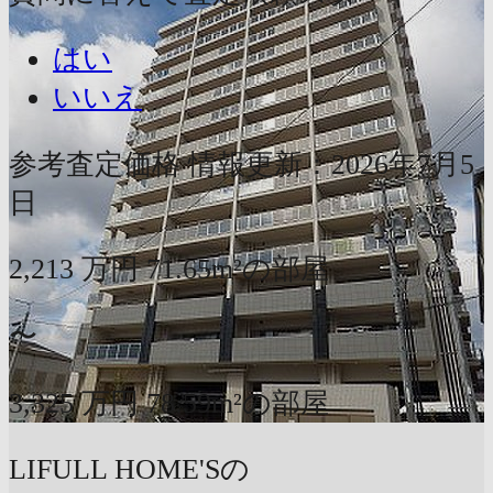
はい
いいえ
参考査定価格
情報更新：2026年7月5
日
2,213
万円
71.65m²の部屋
〜
3,325
万円
78.59m²の部屋
LIFULL HOME'Sの