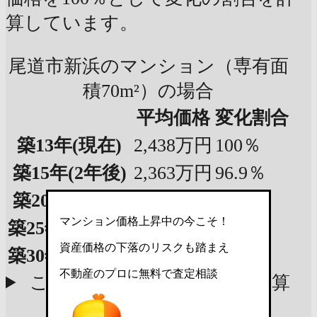
算しています。
尾道市新浜のマンション（専有面
積70m²）の場合
平均価格
変化割合
築13年
(現在)
2,438万円
100％
築15年
(2年後)
2,363万円
96.9％
築20年
(7年後)
2,172万円
89.1％
マンション価格上昇中の今こそ！
築25年
(12年後)
1,981万円
81.3％
資産価格の下落のリスクも踏まえ
築30年
(17年後)
1,790万円
73.4％
不動産のプロに無料で査定相談
この物件の参考査定価格で計算