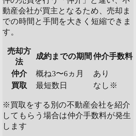
件の売買を行う「仲介」と違い、不
動産会社が買主となるため、売却ま
での時間と手間を大きく短縮できま
す。
売却方
成約までの期間
仲介手数料
法
仲介
概ね3〜6ヵ月
あり
買取
最短数日
なし※
※買取をする別の不動産会社を紹介
してもらう場合は仲介手数料が発生
します