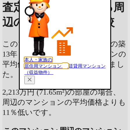
査定価格の目安を知る
周
辺のマンションと比較
このマンションと、尾道市新浜の築
13年 / 専有面積70m² のマンションの
本人・家族の
平均価格を、平米単価で比較しまし
居住用マンション
賃貸用マンション
（収益物件）
た。
2,213万円 (71.65m²)の部屋の場合、
周辺のマンションの平均価格よりも
11％低いです。