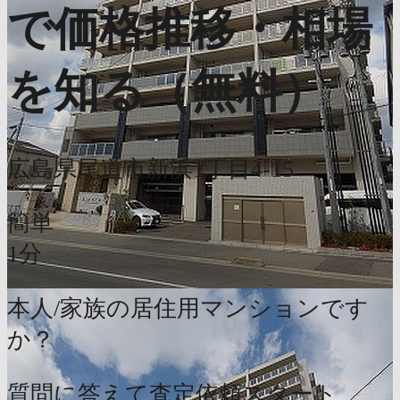
で価格推移・相場
を知る（無料）
広島県尾道市新浜1丁目4-15
簡単
1分
本人/家族の居住用マンションです
か？
質問に答えて査定依頼スタート