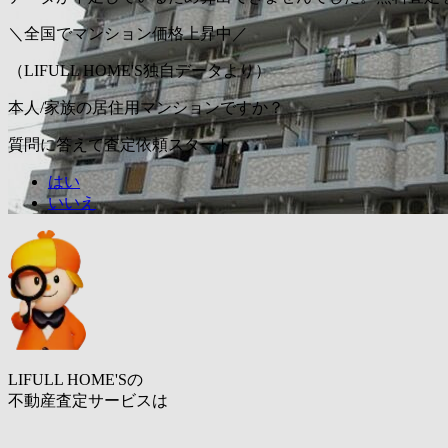
＼全国でマンション価格上昇中／
（LIFULL HOME'S独自データより）
本人/家族の居住用マンションですか？
質問に答えて査定依頼スタート
はい
いいえ
LIFULL HOME'Sの
不動産査定サービスは