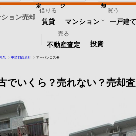
取
定
ジ
却
借りる
買う
ンション売却
賃貸
マンション
一戸建
売る
その他
投資
不動産査定
縄県
中頭郡西原町
アーバンコスモ
古でいくら？売れない？売却査
をご利用ください。