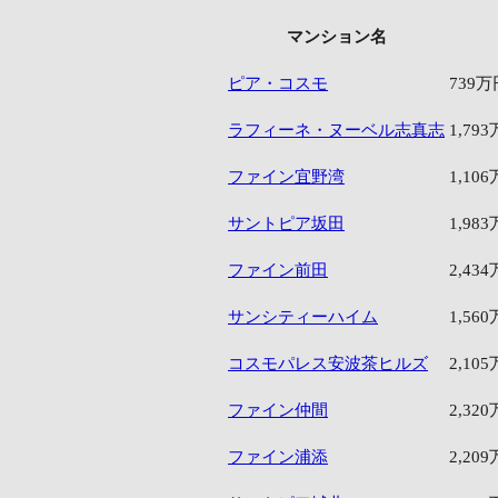
マンション名
ピア・コスモ
739万
ラフィーネ・ヌーベル志真志
1,79
ファイン宜野湾
1,10
サントピア坂田
1,98
ファイン前田
2,43
サンシティーハイム
1,56
コスモパレス安波茶ヒルズ
2,10
ファイン仲間
2,32
ファイン浦添
2,20