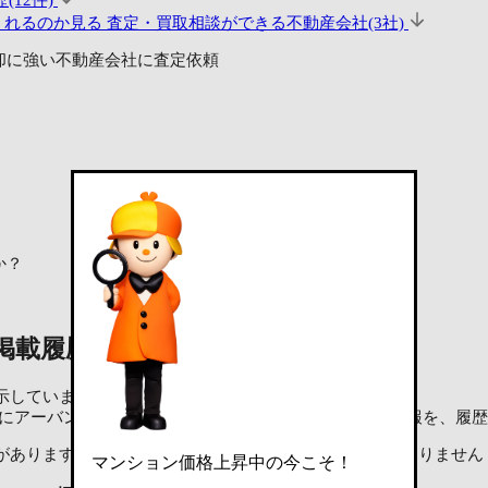
(12件)
くれるのか見る
査定・買取相談ができる不動産会社(3社)
却に強い不動産会社に査定依頼
か？
載履歴（12件）
示しています。
OME'Sにアーバンコスモが賃貸物件として掲載された時点の情報を、
があります。また、将来の募集賃料を保証するものではありません
マンション価格上昇中の今こそ！