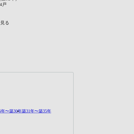
24戸
で見る
6年〜築30年
築31年〜築35年