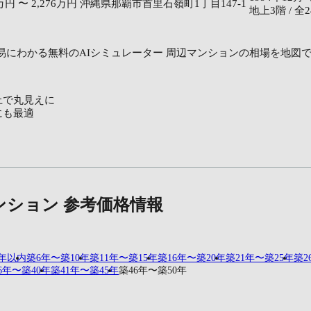
3万円 〜 2,276万円
沖縄県那覇市首里石嶺町1丁目147-1
地上3階 / 全
易にわかる無料のAIシミュレーター
周辺マンションの相場を地図
上で丸見えに
にも最適
ンション 参考価格情報
5年以内
築6年〜築10年
築11年〜築15年
築16年〜築20年
築21年〜築25年
築2
6年〜築40年
築41年〜築45年
築46年〜築50年