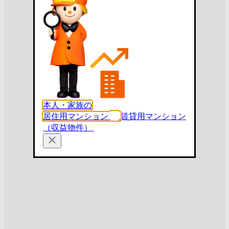
本人・家族の
居住用マンション
賃貸用マンション
（収益物件）