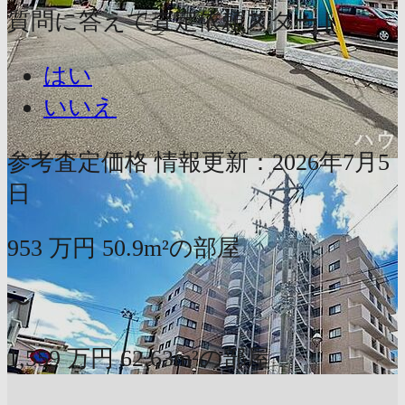
質問に答えて査定依頼スタート
はい
いいえ
参考査定価格
情報更新：2026年7月5
日
953
万円
50.9m²の部屋
〜
1,559
万円
62.63m²の部屋