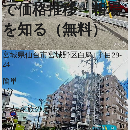
で価格推移・相場
を知る（無料）
宮城県仙台市宮城野区白鳥1丁目29-
24
簡単
1分
本人/家族の居住用マンションです
か？