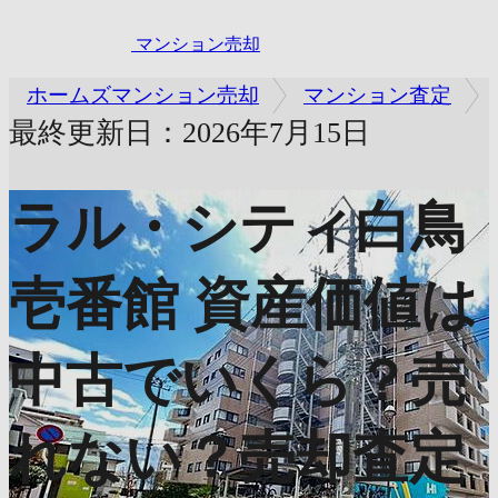
マンション売却
ホームズマンション売却
マンション査定
最終更新日：2026年7月15日
ラル・シティ白鳥
壱番館
資産価値は
中古でいくら？売
れない？売却査定