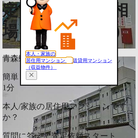
定で価格推移・相
場を知る（無料）
本人・家族の
青森県青森市大字泉野内野19-4
居住用マンション
賃貸用マンション
（収益物件）
簡単
1分
本人/家族の居住用マンションです
か？
質問に答えて査定依頼スタート