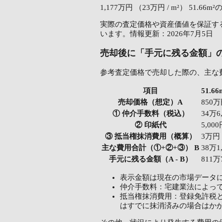
1,177万円
（23万円 / m²）
51.66m
実際の査定価格や資産価値を保証する
います。情報更新：2026年7月5日
売却後に「手元に残る金額」
参考査定価格で売却した際の、主な
項目
51.
売却価格（想定）A
850
① 仲介手数料（税込）
34万6
② 印紙代
5,00
③ 抵当権抹消費用（概算）
3万円
主な費用合計（①+②+③） B
38万1
手元に残る金額（A - B）
811万
表示金額は現在の市場データ
仲介手数料：宅建業法によっ
抵当権抹消費用：登録免許税と
はすでに抹消済みの場合はか