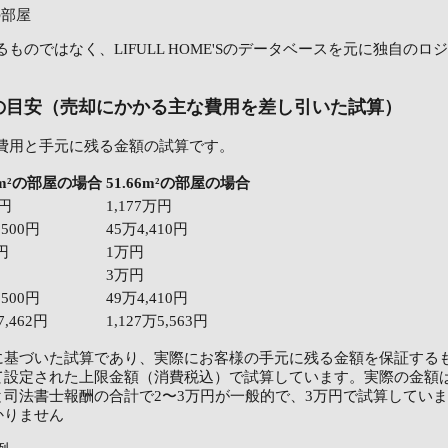
²の部屋
ものではなく、LIFULL HOME'Sのデータベースを元に独自の
の目安（売却にかかる主な費用を差し引いた試算）
費用と手元に残る金額の試算です。
66m²の部屋の場合
51.66m²の部屋の場合
万円
1,177万円
,500円
45万4,410円
0円
1万円
3万円
,500円
49万4,410円
7,462円
1,127万5,563円
に基づいた試算であり、実際にお客様の手元に残る金額を保証する
て設定された上限金額（消費税込）で試算しています。実際の金額
司法書士報酬の合計で2〜3万円が一般的で、3万円で試算してい
かりません