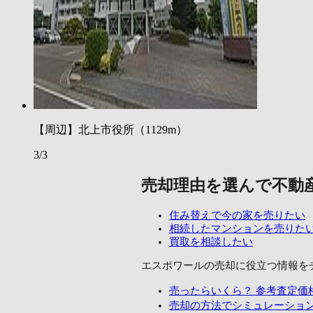
【周辺】北上市役所（1129m）
3/3
売却理由を選んで不動
住み替えで今の家を売りたい
相続したマンションを売りた
買取を相談したい
エスポワールの売却に
役立つ情報を
売ったらいくら？
参考査定価
売却の方法でシミュレーショ