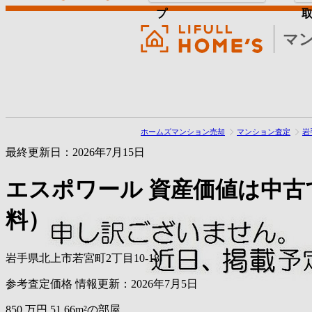
プ
マ
ホームズマンション売却
マンション査定
岩
最終更新日：2026年7月15日
エスポワール
資産価値は中古
料）
岩手県北上市若宮町2丁目10-18
参考査定価格
情報更新：2026年7月5日
850
万円
51.66m²の部屋