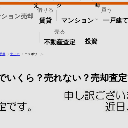
取
定
ジ
却
借りる
買う
ンション売却
賃貸
マンション
一戸建
売る
その他
投資
不動産査定
手県
北上市
エスポワール
でいくら？売れない？売却査定