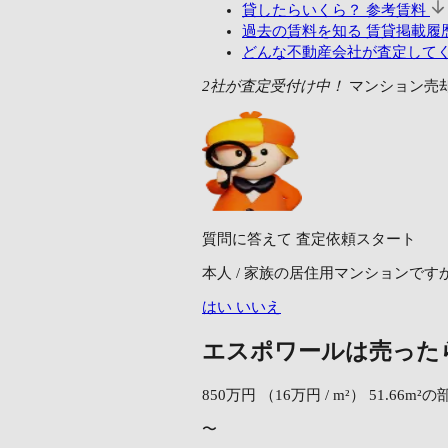
貸したらいくら？
参考賃料
過去の賃料を知る
賃貸掲載履歴
どんな不動産会社が査定して
2社が査定受付け中！
マンション売
質問に答えて
査定依頼スタート
本人 / 家族の居住用マンションです
はい
いいえ
エスポワールは売った
850万円
（16万円 / m²）
51.66m²の
〜