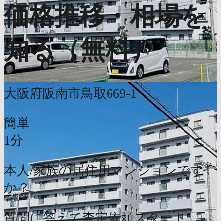
価格推移・相場を
知る（無料）
大阪府阪南市鳥取669-1
簡単
1分
本人/家族の居住用マンションです
か？
質問に答えて査定依頼スタート