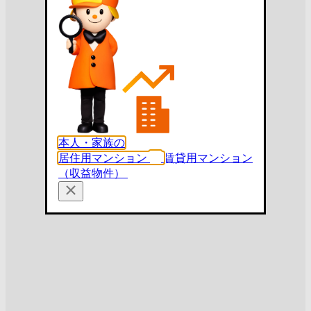
本人・家族の
居住用マンション
賃貸用マンション
（収益物件）