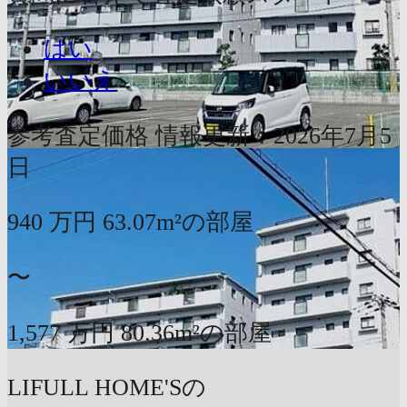
はい
いいえ
参考査定価格
情報更新：2026年7月5
日
940
万円
63.07m²の部屋
〜
1,577
万円
80.36m²の部屋
LIFULL HOME'Sの