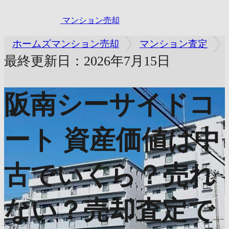
マンション売却
ホームズマンション売却
マンション査定
最終更新日：2026年7月15日
阪南シーサイドコ
ート
資産価値は中
古でいくら？売れ
ない？売却査定で