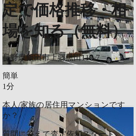
定で価格推移・相
場を知る（無料）
長野県飯田市上郷黒田117-7
簡単
1分
本人/家族の居住用マンションです
か？
質問に答えて査定依頼スタート