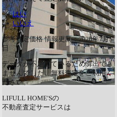
はい
いいえ
参考査定価格
情報更新：2026年7月5
日
データが不足しているため算出でき
ませんでした。無料査定をご利用く
ださい。
LIFULL HOME'Sの
不動産査定サービスは