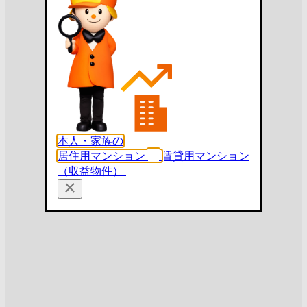
本人・家族の
居住用マンション
賃貸用マンション
（収益物件）