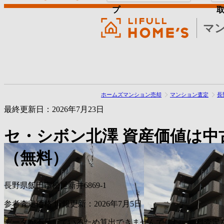
プ
マ
ホームズマンション売却
マンション査定
長
最終更新日：2026年7月23日
セ・シボン北澤
資産価値は中
（無料）
長野県飯田市松尾新井6869-1
参考査定価格
情報更新：2026年7月5日
データが不足しているため算出できませんでした。無料査定