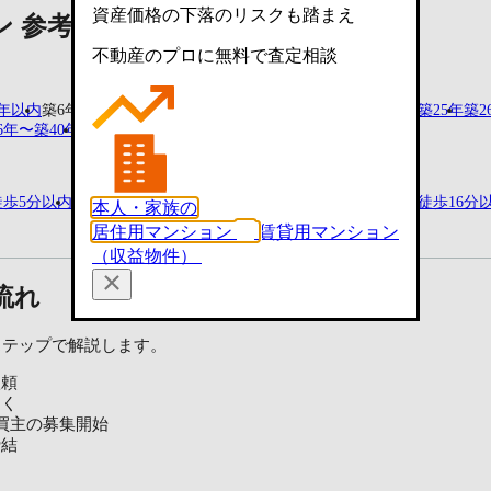
資産価格の下落のリスクも踏まえ
ン 参考価格情報
不動産のプロに無料で査定相談
5年以内
築6年〜築10年
築11年〜築15年
築16年〜築20年
築21年〜築25年
築2
6年〜築40年
築41年〜築45年
築46年〜築50年
徒歩5分以内
駅徒歩6分〜駅徒歩10分
駅徒歩11分〜駅徒歩15分
駅徒歩16分
本人・家族の
居住用マンション
賃貸用マンション
（収益物件）
流れ
ステップで解説します。
依頼
届く
買主の募集開始
締結