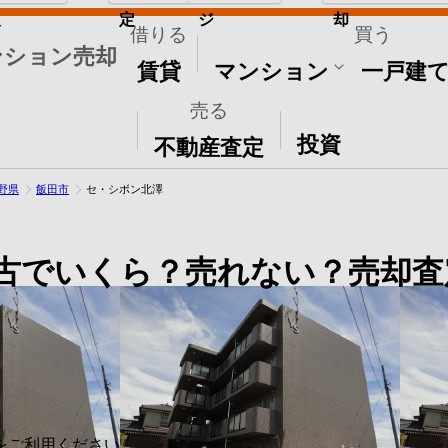
取
定
ジ
却
借りる
買う
ンション売却
賃貸
マンション
一戸建
売る
その他
投資
不動産査定
野県
飯田市
セ・シボン北澤
古でいくら？売れない？売却査
をご利用ください。