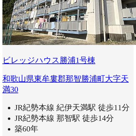
ビレッジハウス勝浦1号棟
和歌山県東牟婁郡那智勝浦町大字天
満30
JR紀勢本線 紀伊天満駅 徒歩11分
JR紀勢本線 那智駅 徒歩14分
築60年