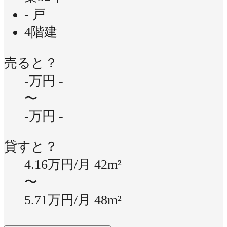
- 戸
4階建
売ると？
-万円
-
〜
-万円
-
貸すと？
4.16万円/月
42m²
〜
5.71万円/月
48m²