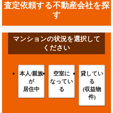
査定依頼する不動産会社を探
す
マンションの状況を選択して
ください
本人/親族
空室に
貸してい
が
なってい
る
居住中
る
(収益物
件)