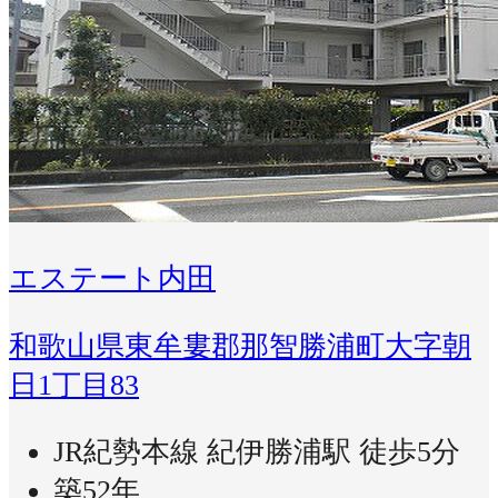
エステート内田
和歌山県東牟婁郡那智勝浦町大字朝
日1丁目83
JR紀勢本線 紀伊勝浦駅 徒歩5分
築52年