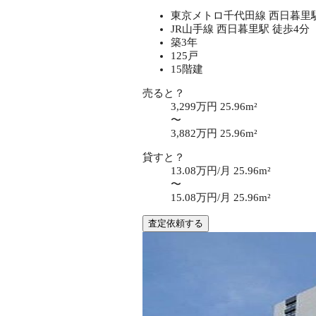
東京メトロ千代田線 西日暮里駅
JR山手線 西日暮里駅 徒歩4分
築3年
125戸
15階建
売ると？
3,299万円
25.96m²
〜
3,882万円
25.96m²
貸すと？
13.08万円/月
25.96m²
〜
15.08万円/月
25.96m²
査定依頼する