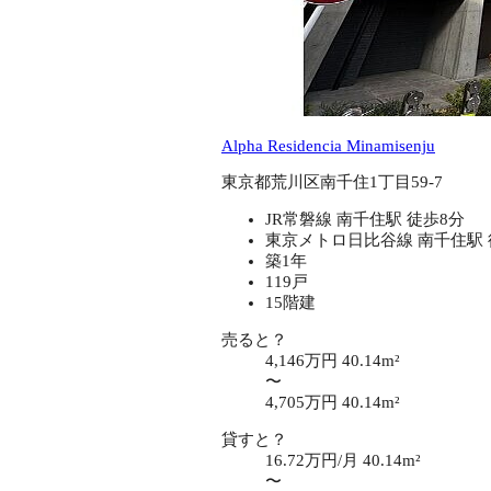
Alpha Residencia Minamisenju
東京都荒川区南千住1丁目59-7
JR常磐線 南千住駅 徒歩8分
東京メトロ日比谷線 南千住駅 
築1年
119戸
15階建
売ると？
4,146万円
40.14m²
〜
4,705万円
40.14m²
貸すと？
16.72万円/月
40.14m²
〜