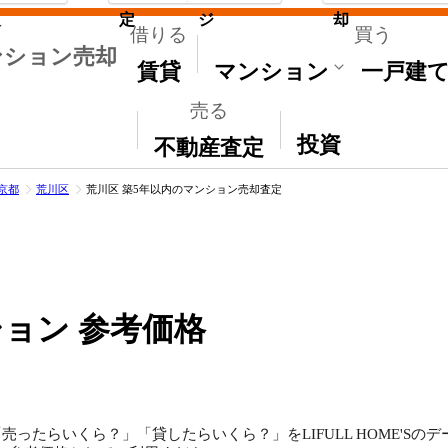
取
定
ジ
却
借りる
買う
ンション売却
賃貸
マンション
一戸建
売る
その他
投資
不動産査定
京都
荒川区
荒川区 築5年以内のマンション売却査定
ョン 参考価格
ったらいくら？」「貸したらいくら？」をLIFULL HOME'S