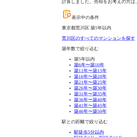
計算しました。売却をお考えの方は
表示中の条件
東京都荒川区 築5年以内
荒川区のすべてのマンションを探す
築年数で絞り込む
築5年以内
築6年〜築10年
築11年〜築15年
築16年〜築20年
築21年〜築25年
築26年〜築30年
築31年〜築35年
築36年〜築40年
築41年〜築45年
築46年〜築50年
駅との距離で絞り込む
駅徒歩5分以内