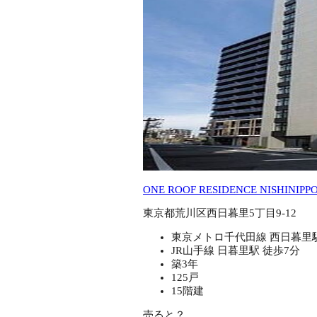
ONE ROOF RESIDENCE NISHINIPP
東京都荒川区西日暮里5丁目9-12
東京メトロ千代田線 西日暮里駅
JR山手線 日暮里駅 徒歩7分
築3年
125戸
15階建
売ると？