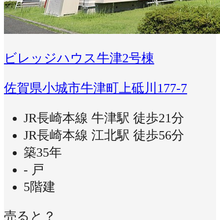
ビレッジハウス牛津2号棟
佐賀県小城市牛津町上砥川177-7
JR長崎本線 牛津駅 徒歩21分
JR長崎本線 江北駅 徒歩56分
築35年
- 戸
5階建
売ると？