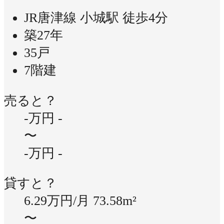
JR唐津線 小城駅 徒歩4分
築27年
35戸
7階建
売ると？
-万円
-
〜
-万円
-
貸すと？
6.29万円/月
73.58m²
〜