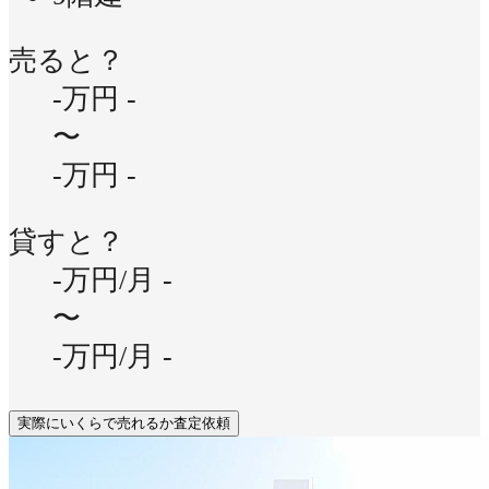
売ると？
-万円
-
〜
-万円
-
貸すと？
-万円/月
-
〜
-万円/月
-
実際にいくらで売れるか査定依頼