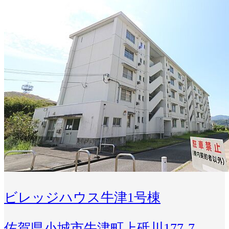
ビレッジハウス牛津1号棟
佐賀県小城市牛津町上砥川177-7