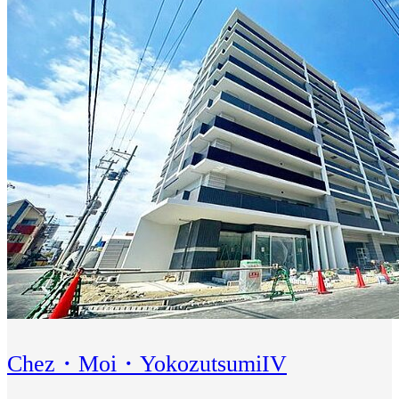
Chez・Moi・YokozutsumiIV