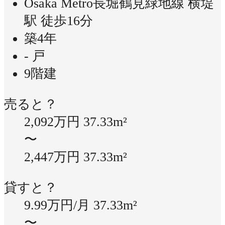
Osaka Metro長堀鶴見緑地線 横堤
駅 徒歩16分
築4年
- 戸
9階建
売ると？
2,092万円
37.33m²
〜
2,447万円
37.33m²
貸すと？
9.99万円/月
37.33m²
〜