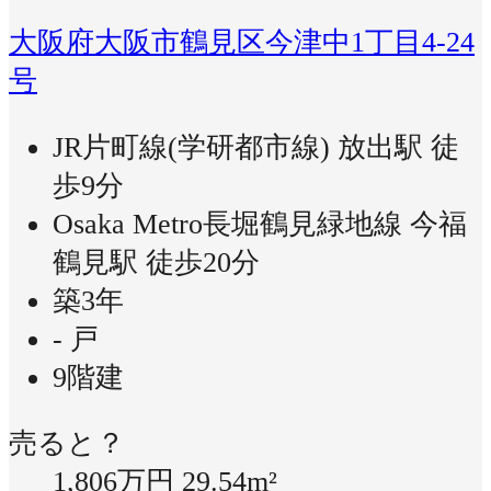
大阪府大阪市鶴見区今津中1丁目4-24
号
JR片町線(学研都市線) 放出駅 徒
歩9分
Osaka Metro長堀鶴見緑地線 今福
鶴見駅 徒歩20分
築3年
- 戸
9階建
売ると？
1,806万円
29.54m²