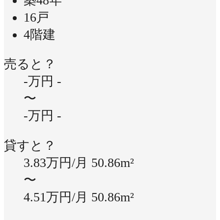
築48年
16戸
4階建
売ると？
-万円
-
〜
-万円
-
貸すと？
3.83万円/月
50.86m²
〜
4.51万円/月
50.86m²