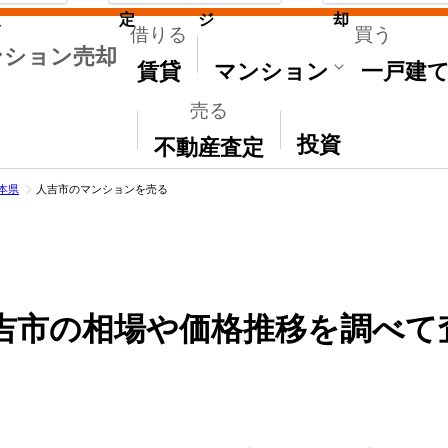
取
定
ジ
却
借りる
買う
ンション売却
賃貸
マンション
一戸建
売る
その他
投資
不動産査定
本県
人吉市のマンションを売る
吉市の相場や価格推移を調べて