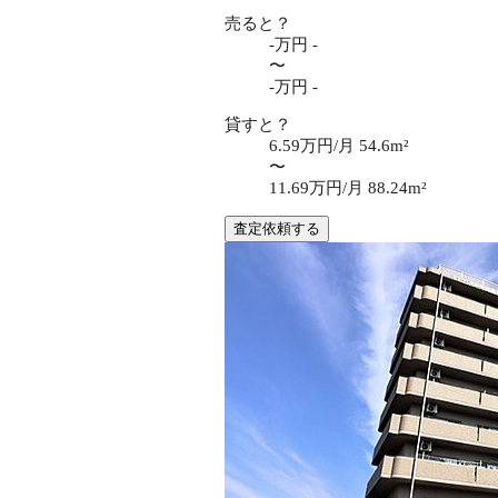
売ると？
-万円
-
〜
-万円
-
貸すと？
6.59万円/月
54.6m²
〜
11.69万円/月
88.24m²
査定依頼する