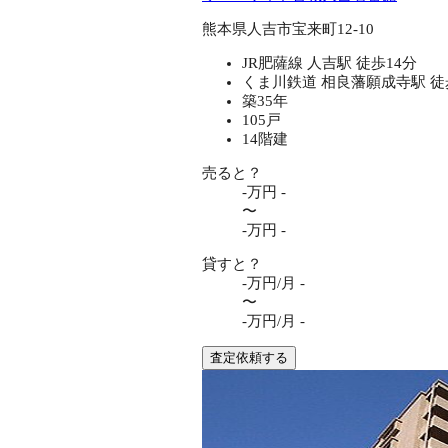
熊本県人吉市宝来町12-10
JR肥薩線 人吉駅 徒歩14分
くま川鉄道 相良藩願成寺駅 徒
築35年
105戸
14階建
売ると？
-万円
-
〜
-万円
-
貸すと？
-万円/月
-
〜
-万円/月
-
査定依頼する