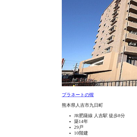
プラネートの惺
熊本県人吉市九日町
JR肥薩線 人吉駅 徒歩8分
築14年
29戸
10階建