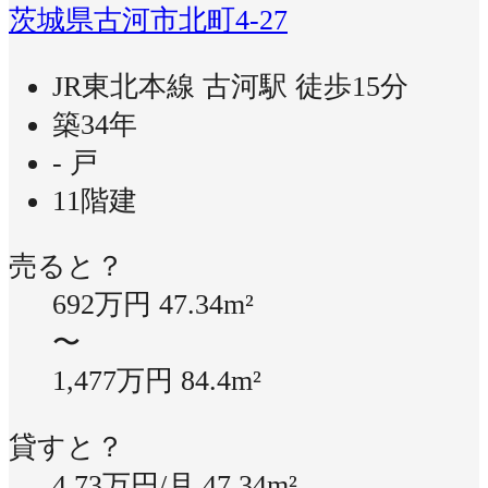
茨城県古河市北町4-27
JR東北本線 古河駅 徒歩15分
築34年
- 戸
11階建
売ると？
692万円
47.34m²
〜
1,477万円
84.4m²
貸すと？
4.73万円/月
47.34m²