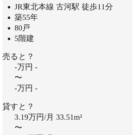
JR東北本線 古河駅 徒歩11分
築55年
80戸
5階建
売ると？
-万円
-
〜
-万円
-
貸すと？
3.19万円/月
33.51m²
〜