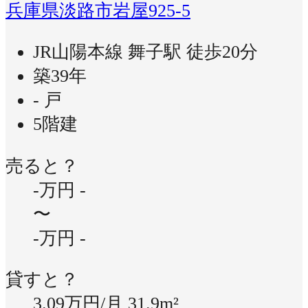
兵庫県淡路市岩屋925-5
JR山陽本線 舞子駅 徒歩20分
築39年
- 戸
5階建
売ると？
-万円
-
〜
-万円
-
貸すと？
3.09万円/月
31.9m²