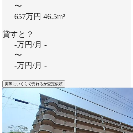
〜
657万円
46.5m²
貸すと？
-万円/月
-
〜
-万円/月
-
実際にいくらで売れるか査定依頼