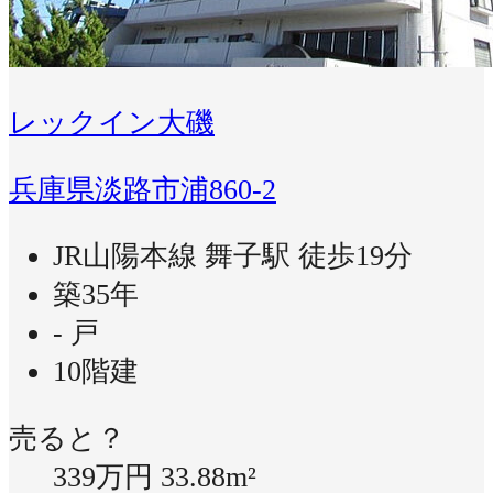
レックイン大磯
兵庫県淡路市浦860-2
JR山陽本線 舞子駅 徒歩19分
築35年
- 戸
10階建
売ると？
339万円
33.88m²