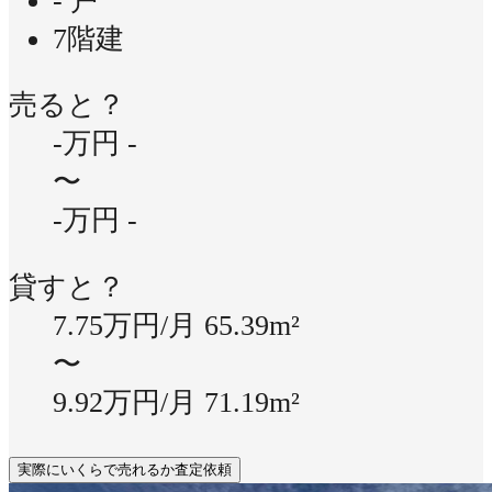
- 戸
7階建
売ると？
-万円
-
〜
-万円
-
貸すと？
7.75万円/月
65.39m²
〜
9.92万円/月
71.19m²
実際にいくらで売れるか査定依頼