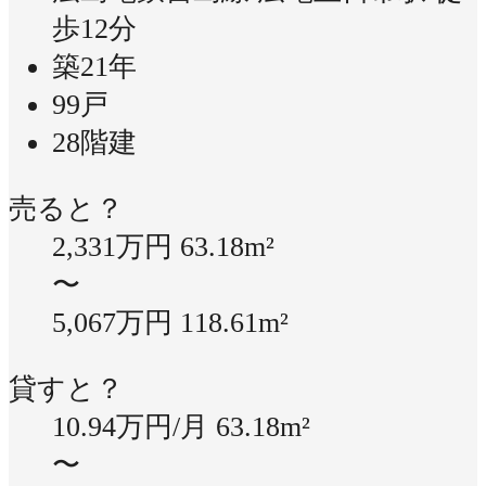
歩12分
築21年
99戸
28階建
売ると？
2,331万円
63.18m²
〜
5,067万円
118.61m²
貸すと？
10.94万円/月
63.18m²
〜