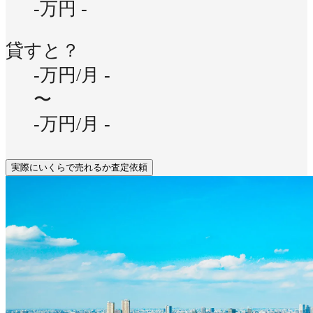
-万円
-
貸すと？
-万円/月
-
〜
-万円/月
-
実際にいくらで売れるか査定依頼