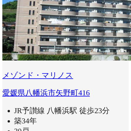
メゾンド・マリノス
愛媛県八幡浜市矢野町416
JR予讃線 八幡浜駅 徒歩23分
築34年