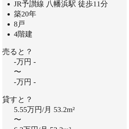
JR予讃線 八幡浜駅 徒歩11分
築20年
8戸
4階建
売ると？
-万円
-
〜
-万円
-
貸すと？
5.55万円/月
53.2m²
〜