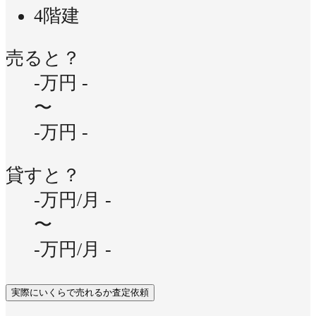
4階建
売ると？
-万円
-
〜
-万円
-
貸すと？
-万円/月
-
〜
-万円/月
-
実際にいくらで売れるか査定依頼