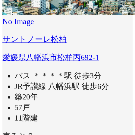
No Image
サントノーレ松柏
愛媛県八幡浜市松柏丙692-1
バス ＊＊＊＊駅 徒歩3分
JR予讃線 八幡浜駅 徒歩6分
築20年
57戸
11階建