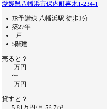
愛媛県八幡浜市保内町喜木1-234-1
JR予讃線 八幡浜駅 徒歩1分
築27年
- 戸
5階建
売ると？
-万円
-
〜
-万円
-
貸すと？
5.81万円/月
56.7m²