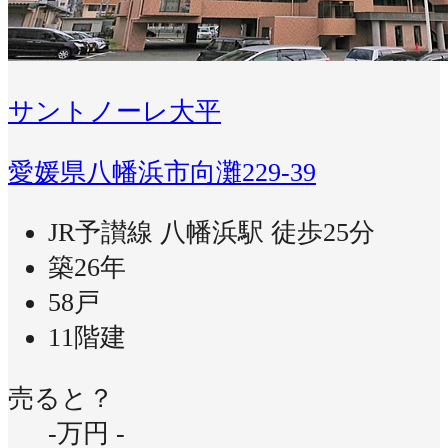
サントノーレ大平
愛媛県八幡浜市向灘229-39
JR予讃線 八幡浜駅 徒歩25分
築26年
58戸
11階建
売ると？
-万円
-