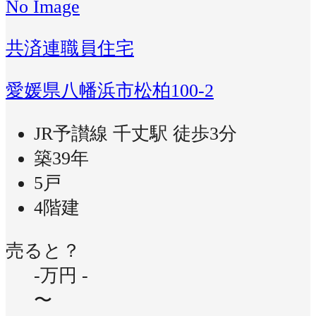
No Image
共済連職員住宅
愛媛県八幡浜市松柏100-2
JR予讃線 千丈駅 徒歩3分
築39年
5戸
4階建
売ると？
-万円
-
〜