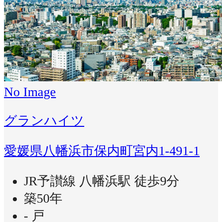
No Image
グランハイツ
愛媛県八幡浜市保内町宮内1-491-1
JR予讃線 八幡浜駅 徒歩9分
築50年
- 戸