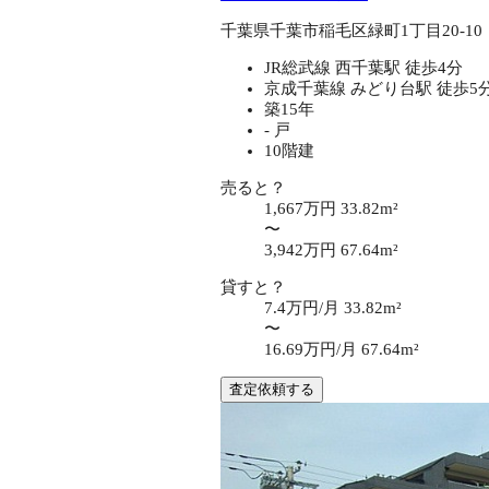
千葉県千葉市稲毛区緑町1丁目20-10
JR総武線 西千葉駅 徒歩4分
京成千葉線 みどり台駅 徒歩5
築15年
- 戸
10階建
売ると？
1,667万円
33.82m²
〜
3,942万円
67.64m²
貸すと？
7.4万円/月
33.82m²
〜
16.69万円/月
67.64m²
査定依頼する