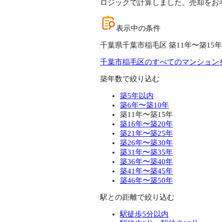
ロジックで計算しました。売却をお
表示中の条件
千葉県千葉市稲毛区 築11年〜築15年
千葉市稲毛区のすべてのマンション
築年数で絞り込む
築5年以内
築6年〜築10年
築11年〜築15年
築16年〜築20年
築21年〜築25年
築26年〜築30年
築31年〜築35年
築36年〜築40年
築41年〜築45年
築46年〜築50年
駅との距離で絞り込む
駅徒歩5分以内