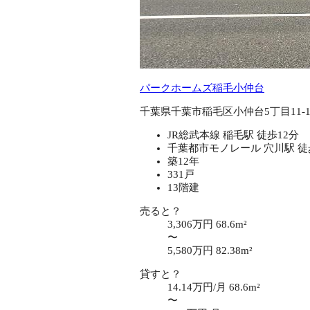
パークホームズ稲毛小仲台
千葉県千葉市稲毛区小仲台5丁目11-
JR総武本線 稲毛駅 徒歩12分
千葉都市モノレール 穴川駅 徒
築12年
331戸
13階建
売ると？
3,306万円
68.6m²
〜
5,580万円
82.38m²
貸すと？
14.14万円/月
68.6m²
〜