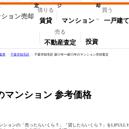
取
定
ジ
却
借りる
買う
ンション売却
賃貸
マンション
一戸建
売る
その他
投資
不動産査定
葉県
千葉市稲毛区
千葉市稲毛区 築11年〜築15年のマンション売却査定
のマンション 参考価格
ンションの「売ったらいくら？」「貸したらいくら？」をLIFULL 