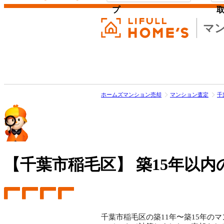
プ
マ
ホームズマンション売却
マンション査定
千
【千葉市稲毛区】
築15年以内
千葉市稲毛区の築11年〜築15年のマ