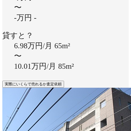
〜
-万円
-
貸すと？
6.98万円/月
65m²
〜
10.01万円/月
85m²
実際にいくらで売れるか査定依頼