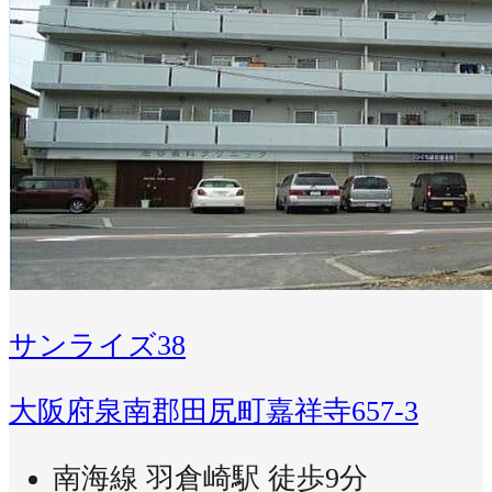
サンライズ38
大阪府泉南郡田尻町嘉祥寺657-3
南海線 羽倉崎駅 徒歩9分