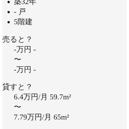
築32年
- 戸
5階建
売ると？
-万円
-
〜
-万円
-
貸すと？
6.4万円/月
59.7m²
〜
7.79万円/月
65m²